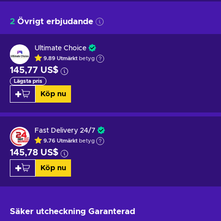
2
Övrigt erbjudande
Ultimate Choice
9.89
Utmärkt
betyg
145,77 US$
Lägsta pris
Köp nu
Fast Delivery 24/7
9.76
Utmärkt
betyg
145,78 US$
Köp nu
Säker utcheckning
Garanterad