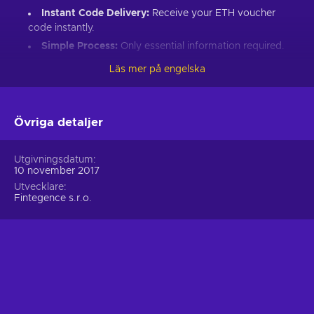
Instant Code Delivery:
Receive your ETH voucher
code instantly.
Simple Process:
Only essential information required.
Great Gift:
Introduce loved ones to Ethereum’s world.
Läs mer på engelska
How to Redeem Your ETH Voucher Code:
Set up an Ethereum-compatible wallet.
Övriga detaljer
Head to the Crypto Voucher website.
Input your ETH voucher code.
Utgivningsdatum
10 november 2017
Provide your email for confirmation.
Utvecklare
Choose Ethereum (ETH).
Fintegence s.r.o.
Enter your wallet address.
Click “I understand & agree. Redeem.”
ETH appears in your wallet in about 30 minutes.
For lower fees and extended functionality, redeem directly
into the Crypto Voucher wallet.