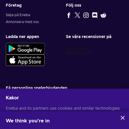
Företag
Följ oss
Sälja på Eneba
Annonsera med oss
Ladda ner appen
Se våra recensioner på
Få personliga spelerbjudanden
Kakor
Prenumerera
Eneba and its partners use cookies and similar technologies
Du kan när som helst avsluta din prenumeration. Besök
Sekretesspolicy
för mer information
to collect and analyze information about users of this
website. We use this information to enhance content,
We think you're in
advertising, and other services on the site. Your personal data