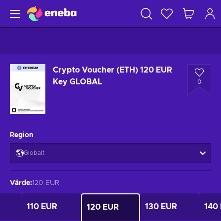
Crypto Voucher (ETH) 120 EUR
Key GLOBAL
0
Region
Globalt
Värde
:
120 EUR
110 EUR
130 EUR
140
120 EUR