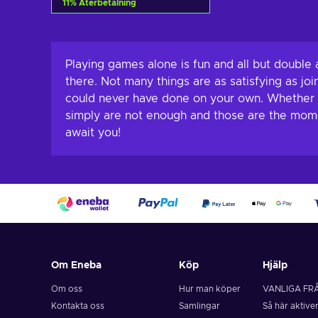
11
%
Återbetalning
Lägg till i varukorgen
View offers
Playing games alone is fun and all but double
there. Not many things are as satisfying as jo
could never have done on your own. Whether i
simply are not enough and those are the mome
await you!
Om Eneba
Köp
Hjälp
Om oss
Hur man köper
VANLIGA FR
Kontakta oss
Samlingar
Så här aktive