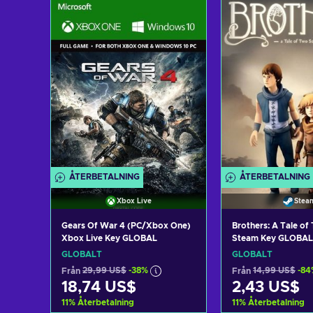
Lägg till i varukorgen
Lägg till i v
View offers
View off
ÅTERBETALNING
ÅTERBETALNING
Xbox Live
Stea
Gears Of War 4 (PC/Xbox One)
Brothers: A Tale o
Xbox Live Key GLOBAL
Steam Key GLOBAL
GLOBALT
GLOBALT
Från
29,99 US$
-38%
Från
14,99 US$
-84
18,74 US$
2,43 US$
11
%
Återbetalning
11
%
Återbetalning