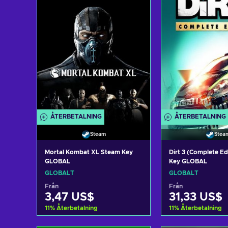
ÅTERBETALNING
ÅTERBETALNING
Steam
Stea
Mortal Kombat XL Steam Key
Dirt 3 (Complete Ed
GLOBAL
Key GLOBAL
GLOBALT
GLOBALT
Från
Från
3,47 US$
31,33 US$
11
%
Återbetalning
11
%
Återbetalning