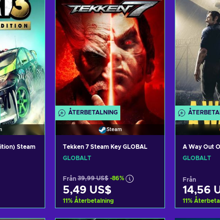
ÅTERBETALNING
ÅTERBETA
m
Steam
ition) Steam
Tekken 7 Steam Key GLOBAL
A Way Out O
GLOBALT
GLOBALT
Från
39,99 US$
-86%
Från
5,49 US$
14,56 
11
%
Återbetalning
11
%
Återbeta