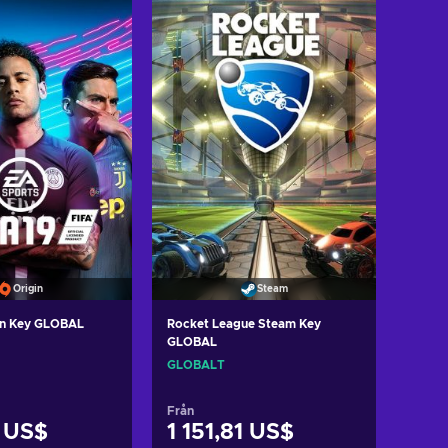
l i varukorgen
Lägg till i varukorgen
ew offers
View offers
Origin
Steam
gin Key GLOBAL
Rocket League Steam Key
GLOBAL
GLOBALT
Från
 US$
1 151,81 US$