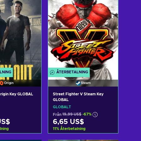
LNING
ÅTERBETALNING
Origin
Steam
rigin Key GLOBAL
Street Fighter V Steam Key
GLOBAL
GLOBALT
Från
19,99 US$
-67%
US$
6,65 US$
lning
11
%
Återbetalning