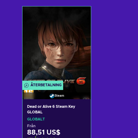
Lägg till i varukorgen
Lägg till i v
View offers
View off
ÅTERBETALNING
Steam
Dead or Alive 6 Steam Key
GLOBAL
GLOBALT
Från
88,51 US$