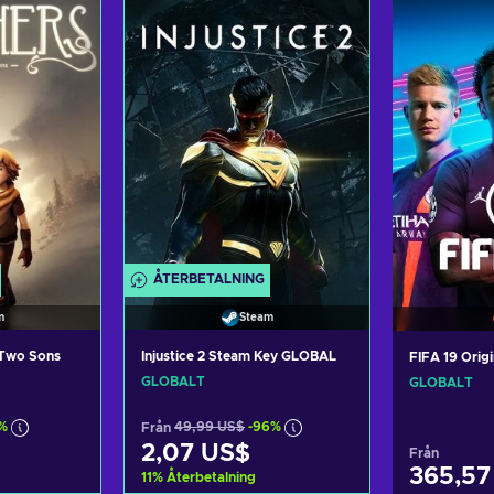
arukorgen
Lägg till i varukorgen
Lägg til
ers
View offers
Vi
ÅTERBETALNING
m
Steam
f Two Sons
Injustice 2 Steam Key GLOBAL
FIFA 19 Ori
GLOBALT
GLOBALT
%
Från
49,99 US$
-96%
2,07 US$
Från
365,57
11
%
Återbetalning