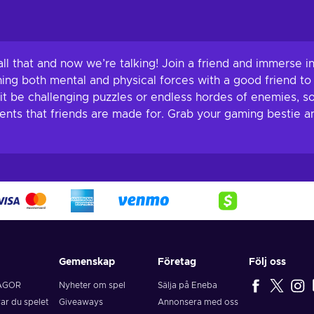
 all that and now we’re talking! Join a friend and immerse
ining both mental and physical forces with a good friend t
t be challenging puzzles or endless hordes of enemies, s
nts that friends are made for. Grab your gaming bestie a
Gemenskap
Företag
Följ oss
ÅGOR
Nyheter om spel
Sälja på Eneba
rar du spelet
Giveaways
Annonsera med oss