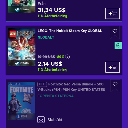
Från
31,34 US$
Steam
11
%
Återbetalning
LEGO: The Hobbit Steam Key GLOBAL
GLOBALT
19,99 US$
-89%
2,14 US$
Steam
11
%
Återbetalning
Fortnite: Neo Versa Bundle + 500
DLC
V-Bucks (PS4) PSN Key UNITED STATES
FÖRENTA STATERNA
PSN
Slutsåld