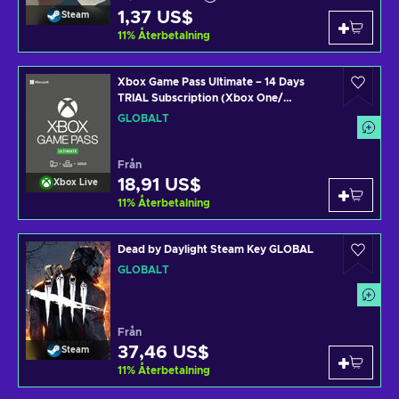
1,37 US$
Steam
11
%
Återbetalning
Xbox Game Pass Ultimate – 14 Days
TRIAL Subscription (Xbox One/
Windows 10) Xbox Live Key GLOBAL
GLOBALT
Från
18,91 US$
Xbox Live
11
%
Återbetalning
Dead by Daylight Steam Key GLOBAL
GLOBALT
Från
37,46 US$
Steam
11
%
Återbetalning