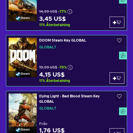
14,99 US$
-77%
3,45 US$
Steam
11
%
Återbetalning
DOOM Steam Key GLOBAL
GLOBALT
19,99 US$
-79%
4,15 US$
Steam
11
%
Återbetalning
Dying Light - Bad Blood Steam Key
GLOBAL
GLOBALT
Från
1,76 US$
Steam