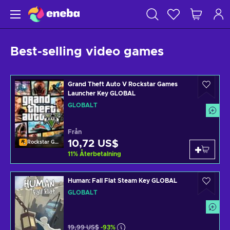
Best-selling video games
Grand Theft Auto V Rockstar Games
Launcher Key GLOBAL
GLOBALT
Från
10,72 US$
Rockstar Games Launcher
11
%
Återbetalning
Human: Fall Flat Steam Key GLOBAL
GLOBALT
19,99 US$
-93%