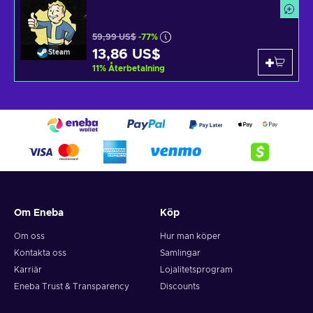
59,99 US$
-77%
13,86 US$
Steam
11
%
Återbetalning
Om Eneba
Köp
Om oss
Hur man köper
Kontakta oss
Samlingar
Karriär
Lojalitetsprogram
Eneba Trust & Transparency
Discounts