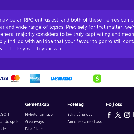
 may be an RPG enthusiast, and both of these genres can b
 far and wide range of topics! Precisely for that matter, w
eneral majority considers to be truly captivating and mes
y thrilled with an idea that your favourite genre still con
is definitely worth-your-while!
Gemenskap
Företag
Följ oss
ÅGOR
Nyheter om spel
Sälja på Eneba
rar du spelet
Giveaways
Annonsera med oss
ende
Bli affiliate