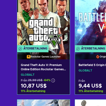
ÅTERBETALNING
ÅTERBETALNING
Rockstar Games Launcher
Origi
Grand Theft Auto V: Premium
Battlefield 5 Origi
Online Edition Rockstar Games
GLOBALT
Launcher Key GLOBAL
GLOBALT
Från
29,98 US$
-64%
Från
10,87 US$
9,44 US$
11
%
Återbetalning
11
%
Återbetalning
Lägg till i varukorgen
Lägg till i v