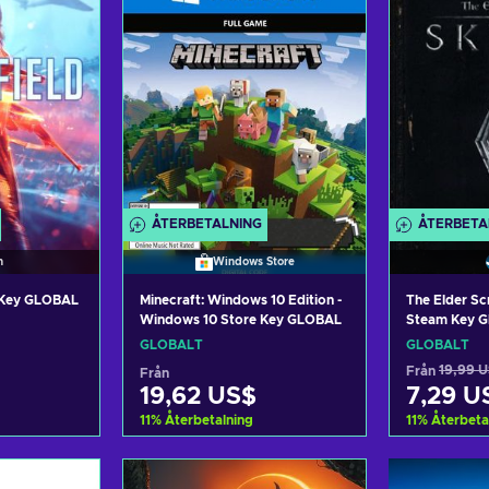
ÅTERBETALNING
ÅTERBETA
n
Windows Store
n Key GLOBAL
Minecraft: Windows 10 Edition -
The Elder Sc
Windows 10 Store Key GLOBAL
Steam Key 
GLOBALT
GLOBALT
Från
19,99 
Från
19,62 US$
7,29 U
11
%
Återbetalning
11
%
Återbeta
arukorgen
Lägg till i varukorgen
Lägg til