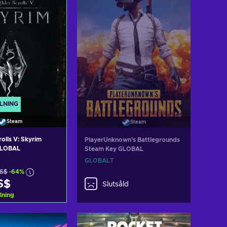
LNING
Steam
Steam
rolls V: Skyrim
PlayerUnknown's Battlegrounds
GLOBAL
Steam Key GLOBAL
GLOBALT
US$
-64%
S$
Slutsåld
lning
l i varukorgen