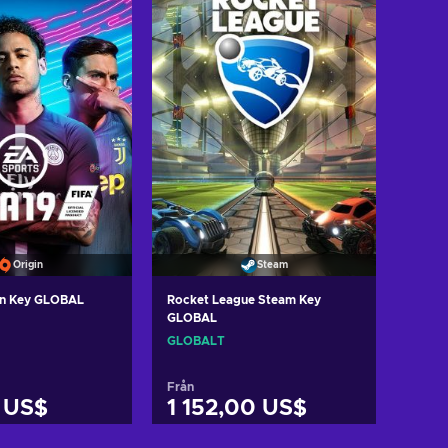
ew offers
Origin
Steam
gin Key GLOBAL
Rocket League Steam Key
GLOBAL
GLOBALT
Från
 US$
1 152,00 US$