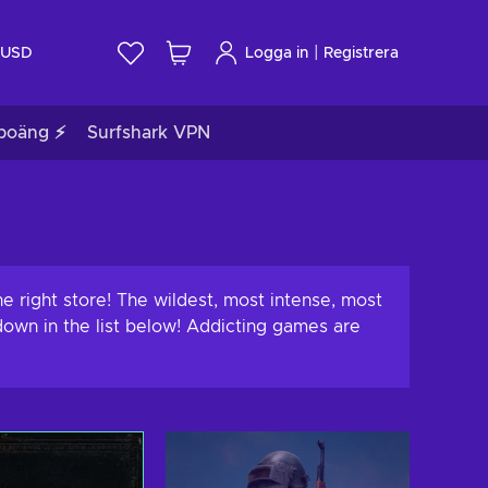
|
USD
Logga in
Registrera
poäng ⚡
Surfshark VPN
e right store! The wildest, most intense, most
 down in the list below! Addicting games are