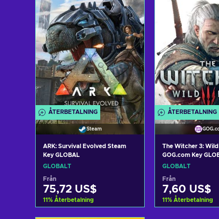
View offers
View off
ÅTERBETALNING
ÅTERBETALNING
Steam
GOG.c
ARK: Survival Evolved Steam
The Witcher 3: Wild
Key GLOBAL
GOG.com Key GLO
GLOBALT
GLOBALT
Från
Från
75,72 US$
7,60 US$
11
%
Återbetalning
11
%
Återbetalning