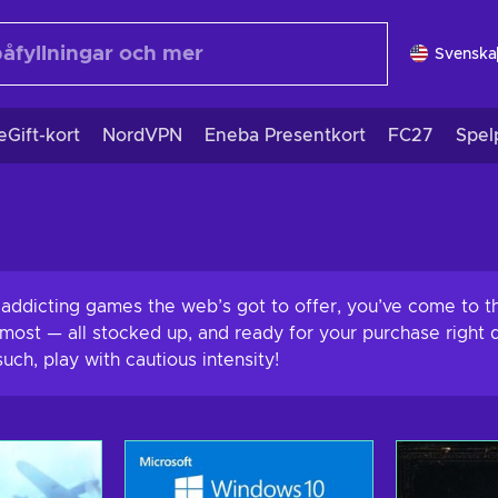
Svenska
eGift-kort
NordVPN
Eneba Presentkort
FC27
Spel
 addicting games the web’s got to offer, you’ve come to th
r most — all stocked up, and ready for your purchase right
uch, play with cautious intensity!