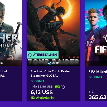
ers
View offers
Vi
ÅTERBETALNING
om
Steam
 Hunt
Shadow of the Tomb Raider
FIFA 19 Ori
BAL
Steam Key GLOBAL
GLOBALT
GLOBALT
Från
39,99 US$
-85%
6,12 US$
Från
365,63
11
%
Återbetalning