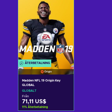
Lägg till i varukorgen
Lägg till i v
View offers
View off
ÅTERBETALNING
Origin
Madden NFL 19 Origin Key
GLOBAL
GLOBALT
Från
71,11 US$
11
%
Återbetalning