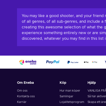
Lägg till i varukorgen
View offers
You may like a good shooter, and your friend
of all genres, of all sub-genres, and include a
creating this awesome selection of what the g
experience something entirely new or are simpl
discovered, whatever you may find in this list 
Om Eneba
Köp
Hjälp
Om oss
Hur man köper
VANLIGA FR
Kontakta oss
Samlingar
Så här aktive
Karriär
Lojalitetsprogram
Skapa ett är