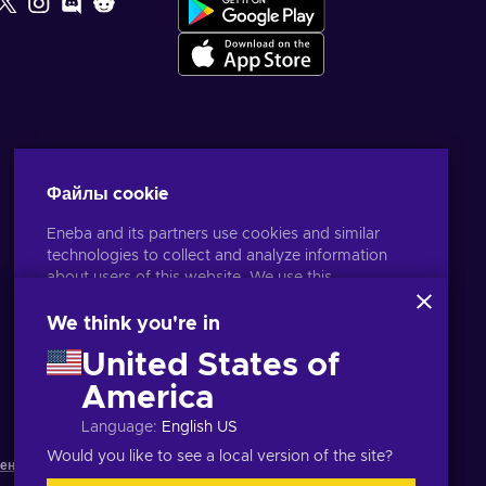
Файлы cookie
Eneba and its partners use cookies and similar
technologies to collect and analyze information
about users of this website. We use this
information to enhance content, advertising, and
other services on the site. Your personal data may
We think you're in
also be used for ads personalization.
United States of
By clicking 'Accept all', you consent to the use of
Русский
USD
these technologies by Eneba and its partners. You
America
can adjust your consent by clicking 'Customize'.
Language
:
English US
For more information on how Google uses your
data, see
Google Business Safety & Privacy
.
Would you like to see a local version of the site?
жения
,
Уведомление о конфиденциальности
,