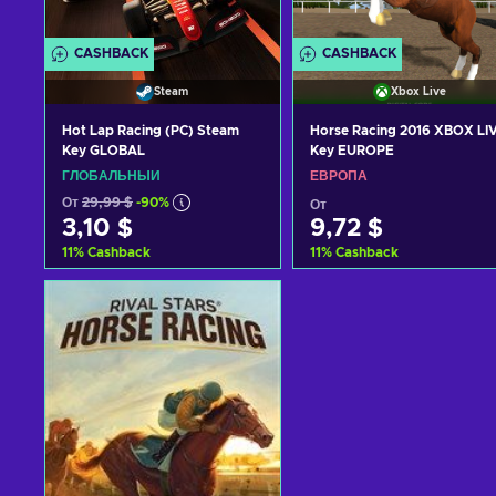
CASHBACK
CASHBACK
Steam
Xbox Live
Hot Lap Racing (PC) Steam
Horse Racing 2016 XBOX LI
Key GLOBAL
Key EUROPE
ГЛОБАЛЬНЫЙ
ЕВРОПА
От
29,99 $
-90%
От
3,10 $
9,72 $
11
%
Cashback
11
%
Cashback
Добавить в корзину
Добавить в корзину
View offers
View offers