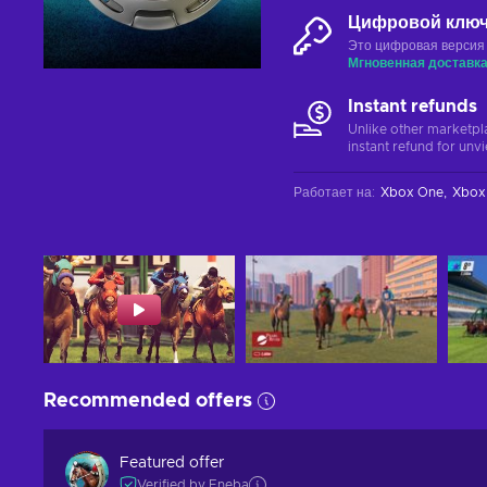
Цифровой клю
Это цифровая версия
Мгновенная доставк
Instant refunds
Unlike other marketpl
instant refund for unv
Работает на
:
Xbox One
Xbox 
Recommended offers
Featured offer
Verified by Eneba