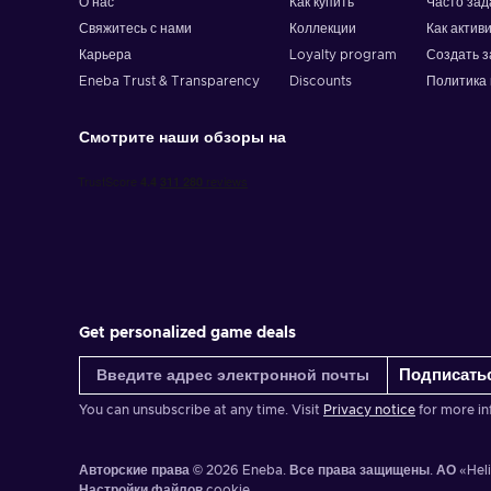
О нас
Как купить
Часто за
Свяжитесь с нами
Коллекции
Как актив
Карьера
Loyalty program
Создать з
Eneba Trust & Transparency
Discounts
Политика 
Смотрите наши обзоры на
Get personalized game deals
Подписать
You can unsubscribe at any time. Visit
Privacy notice
for more in
Авторские права © 2026 Eneba. Все права защищены.
АО «Hel
Настройки файлов cookie
.