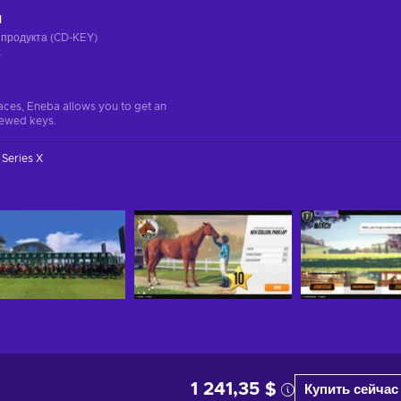
ч
 продукта (CD-KEY)
а
aces, Eneba allows you to get an
iewed keys.
Series X
1 241,35 $
Купить сейчас