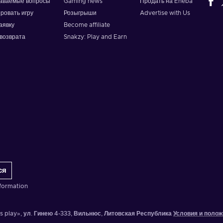
даваемые вопросы
Gaming news
Продать на Eneba
ировать игру
Розыгрыши
Advertise with Us
аявку
Become affiliate
возврата
Snakzy: Play and Earn
ся
formation
is play», ул. Гинею 4-333, Вильнюс, Литовская Республика
Условия и поло