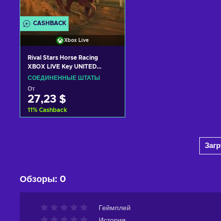
CASHBACK
Xbox Live
Rival Stars Horse Racing
XBOX LIVE Key UNITED
STATES
СОЕДИНЕННЫЕ ШТАТЫ
От
27,23 $
11
%
Cashback
Добавить в корзину
Заг
View offers
Обзоры
:
0
Геймплей
История