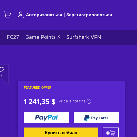
|
Авторизоваться
Зарегистрироваться
s
FC27
Game Points ⚡
Surfshark VPN
7
FEATURED OFFER
1 241,35 $
Price is not final
Купить сейчас