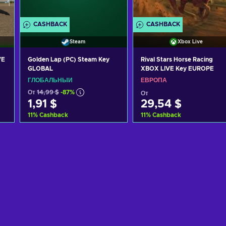
CASHBACK
CASHBACK
Steam
Xbox Live
VE
Golden Lap (PC) Steam Key
Rival Stars Horse Racing
GLOBAL
XBOX LIVE Key EUROPE
ГЛОБАЛЬНЫЙ
ЕВРОПА
От
14,99 $
-87%
От
1,91 $
29,54 $
11
%
Cashback
11
%
Cashback
Добавить в корзину
Добавить в корзину
View offers
View offers