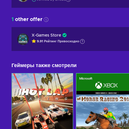
1
other offer
X-Games Store
9.91
Рейтинг
Превосходно
Геймеры также смотрели