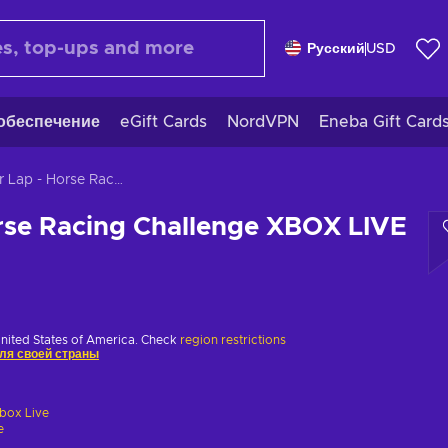
Русский
USD
обеспечение
eGift Cards
NordVPN
Eneba Gift Card
Phar Lap - Horse Racing Challenge XBOX LIVE Key EUROPE
rse Racing Challenge XBOX LIVE
United States of America. Check
region restrictions
ля своей страны
box Live
e