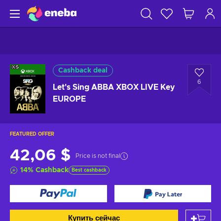
Cashback deal
6
Let's Sing ABBA XBOX LIVE Key
EUROPE
FEATURED OFFER
42,06 $
Price is not final
14
%
Cashback
Best cashback
Купить сейчас