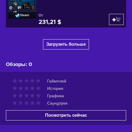
От
Steam
231,21 $
Загрузить больше
Обзоры
:
0
Геймплей
История
Графика
Саундтрек
Посмотреть сейчас