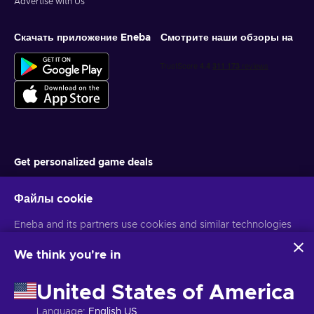
Advertise with Us
Скачать приложение Eneba
Смотрите наши обзоры на
Get personalized game deals
Подписаться
Файлы cookie
You can unsubscribe at any time. Visit
Privacy notice
for more
Eneba and its partners use cookies and similar technologies
information
to collect and analyze information about users of this
website. We use this information to enhance content,
We think you're in
advertising, and other services on the site. Your personal data
Русский
USD
may also be used for ads personalization.
United States of America
By clicking 'Accept all', you consent to the use of these
technologies by Eneba and its partners. You can adjust your
Language
:
English US