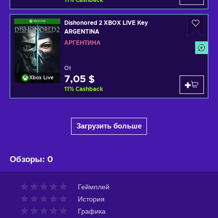
11
%
Cashback
Dishonored 2 XBOX LIVE Key
ARGENTINA
АРГЕНТИНА
От
7,05 $
Xbox Live
11
%
Cashback
Загрузить больше
Обзоры
:
0
Геймплей
История
Графика