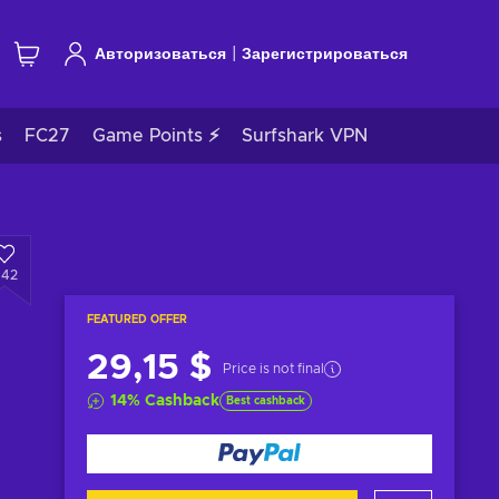
|
Авторизоваться
Зарегистрироваться
s
FC27
Game Points ⚡
Surfshark VPN
942
FEATURED OFFER
29,15 $
Price is not final
14
%
Cashback
Best cashback