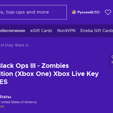
Русский
USD
обеспечение
eGift Cards
NordVPN
Eneba Gift Card
Call of Duty: Black Ops III - Zombies Chronicles Edition (Xbox One) Xbox Live Key UNITED STATES
Black Ops III - Zombies
ition (Xbox One) Xbox Live Key
ES
Штаты
в
United States of America
ions