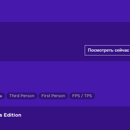
Посмотреть сейчас
а
Third Person
First Person
FPS / TPS
s Edition