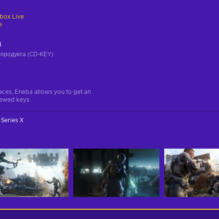
box Live
e
ч
 продукта (CD-KEY)
а
aces, Eneba allows you to get an
iewed keys.
Series X