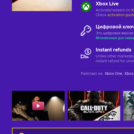
Xbox Live
Activate/redeem on
X
Check
activation guid
Цифровой клю
Это цифровая версия
Мгновенная доставк
Instant refunds
Unlike other marketpl
instant refund for unv
Работает на
:
Xbox One
Xbox 