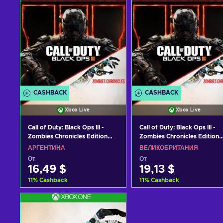
CASHBACK
CASHBACK
Xbox Live
Xbox Live
Call of Duty: Black Ops III -
Call of Duty: Black Ops III -
Zombies Chronicles Edition
Zombies Chronicles Edition
XBOX LIVE Key ARGENTINA
XBOX LIVE Key UNITED
АРГЕНТИНА
ВЕЛИКОБРИТАНИЯ
KINGDOM
От
От
16,49 $
19,13 $
11
%
Cashback
11
%
Cashback
Добавить в корзину
Добавить в корзину
View offers
View offers