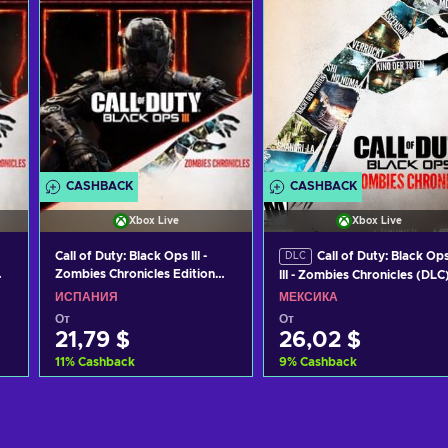
CASHBACK
CASHBACK
Xbox Live
Xbox Live
Call of Duty: Black Ops III -
Call of Duty: Black Op
DLC
Zombies Chronicles Edition
III - Zombies Chronicles (DLC
XBOX LIVE Key SPAIN
XBOX LIVE Key MEXICO
ИСПАНИЯ
МЕКСИКА
От
От
21,79 $
26,02 $
11
%
Cashback
9
%
Cashback
Добавить в корзину
Добавить в корзину
View offers
View offers