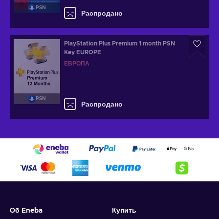
PSN
Распродано
PlayStation Plus Premium 1 month PSN
Key EUROPE
ЕВРОПА
PSN
Распродано
Об Eneba
Купить