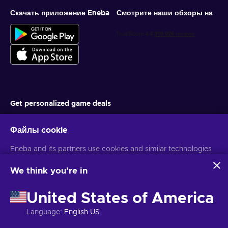
Скачать приложение Eneba
Смотрите наши обзоры на
Get personalized game deals
Подписаться
Файлы cookie
You can unsubscribe at any time. Visit
Privacy notice
for more
Eneba and its partners use cookies and similar technologies
information
to collect and analyze information about users of this
website. We use this information to enhance content,
We think you're in
advertising, and other services on the site. Your personal data
Русский
USD
may also be used for ads personalization.
United States of America
By clicking 'Accept all', you consent to the use of these
technologies by Eneba and its partners. You can adjust your
Language
:
English US
consent by clicking 'Customize'.
Авторские права © 2026 Eneba. Все права защищены.
АО «Helis