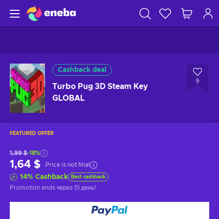
Cashback deal
9
Turbo Pug 3D Steam Key
GLOBAL
FEATURED OFFER
1,99 $
-18%
1,64 $
Price is not final
14
%
Cashback
Best cashback
Promotion ends
через 51 день
!