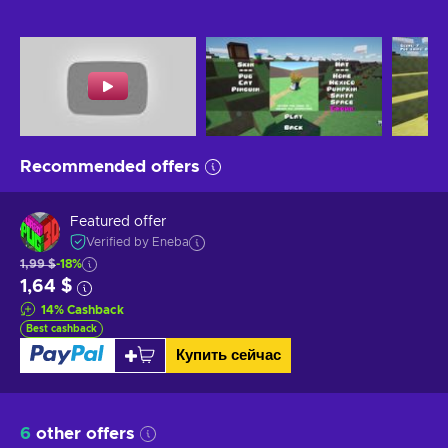
Recommended offers
Featured offer
Verified by Eneba
1,99 $
-18%
1,64 $
14
%
Cashback
Best cashback
Купить сейчас
6
other offers