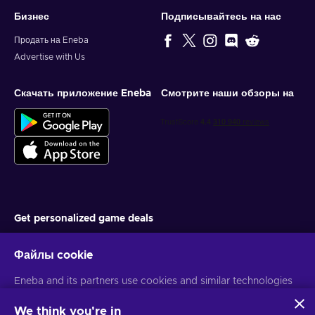
Бизнес
Подписывайтесь на нас
Продать на Eneba
Advertise with Us
Скачать приложение Eneba
Смотрите наши обзоры на
Get personalized game deals
Подписаться
Файлы cookie
You can unsubscribe at any time. Visit
Privacy notice
for more
Eneba and its partners use cookies and similar technologies
information
to collect and analyze information about users of this
website. We use this information to enhance content,
We think you're in