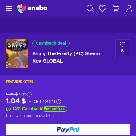
Cashback deal
16
Shiny The Firefly (PC) Steam
Key GLOBAL
FEATURED OFFER
9,99 $
-90%
1,04 $
Price is not final
14
%
Cashback
Best cashback
Promotion ends
через 53 дня
!