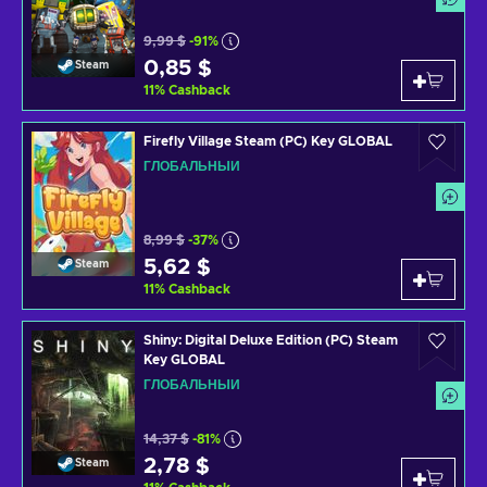
9,99 $
-91%
0,85 $
Steam
11
%
Cashback
Firefly Village Steam (PC) Key GLOBAL
ГЛОБАЛЬНЫЙ
8,99 $
-37%
5,62 $
Steam
11
%
Cashback
Shiny: Digital Deluxe Edition (PC) Steam
Key GLOBAL
ГЛОБАЛЬНЫЙ
14,37 $
-81%
2,78 $
Steam