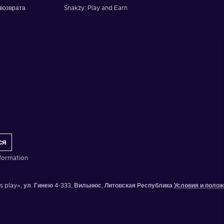
возврата
Snakzy: Play and Earn
ся
formation
is play», ул. Гинею 4-333, Вильнюс, Литовская Республика
Условия и поло