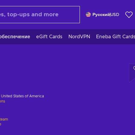
Русский
USD
обеспечение
eGift Cards
NordVPN
Eneba Gift Card
в
United States of America
ions
team
e