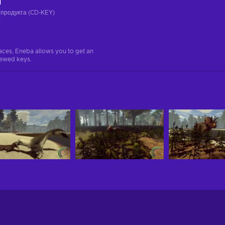
ч
 продукта (CD-KEY)
а
aces, Eneba allows you to get an
iewed keys.