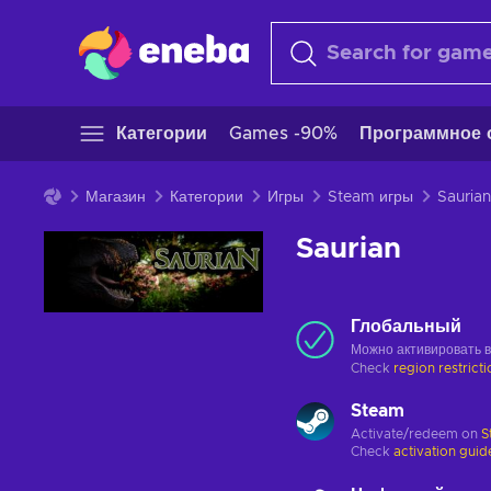
Категории
Games -90%
Программное 
Магазин
Категории
Игры
Steam игры
Saurian
Saurian
Глобальный
Можно активировать 
Check
region restrict
Steam
Activate/redeem on
S
Check
activation guid