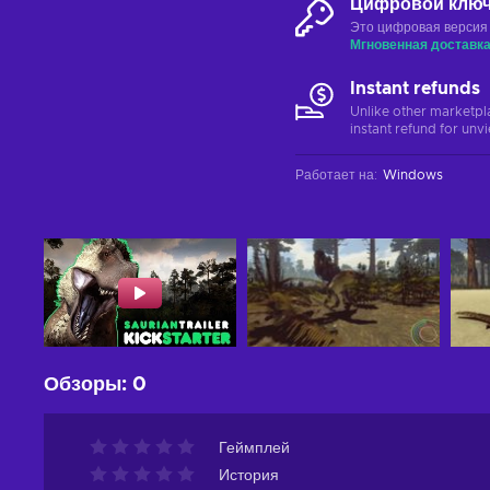
Цифровой клю
Это цифровая версия
Мгновенная доставк
Instant refunds
Unlike other marketpl
instant refund for unv
Работает на
:
Windows
Обзоры
:
0
Геймплей
История