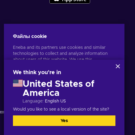
Файлы cookie
Eneba and its partners use cookies and similar
technologies to collect and analyze information
about users of this website. We use this
information to enhance content, advertising, and
other services on the site. Your personal data may
We think you're in
also be used for ads personalization.
United States of
By clicking 'Accept all', you consent to the use of
Русский
USD
these technologies by Eneba and its partners. You
America
can adjust your consent by clicking 'Customize'.
Language
:
English US
For more information on how Google uses your
data, see
Google Business Safety & Privacy
.
Would you like to see a local version of the site?
жения
,
Уведомление о конфиденциальности
,
Yes
Принять все
Настроить