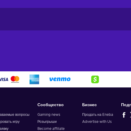
Сообщество
Бизнес
Подп
даваемые вопросы
Gaming news
Продать на Eneba
ировать игру
Розыгрыши
Advertise with Us
аявку
Become affiliate