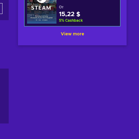
От
15,22 $
5
%
Cashback
View more