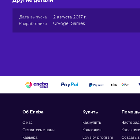
Другие детали
Дата выпуска
2 августа 2017 г.
Разработчики
Urvogel Games
Об Eneba
Купить
Помощь
О нас
Как купить
Часто за
Свяжитесь с нами
Коллекции
Как актив
Карьера
Loyalty program
Создать з