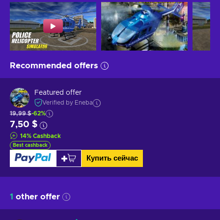
Recommended offers
Featured offer
Verified by Eneba
19,99 $
-62%
7,50 $
14
%
Cashback
Best cashback
Купить сейчас
1
other offer