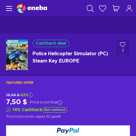
Cashback deal
3
Police Helicopter Simulator (PC)
Steam Key EUROPE
FEATURED OFFER
19,99 $
-62%
7,50 $
Price is not final
14
%
Cashback
Best cashback
Promotion ends
через 50 дней
!