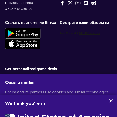
Продать на Eneba
Advertise with Us
Скачать приложение Eneba
Смотрите наши обзоры на
Get personalized game deals
Подписаться
Файлы cookie
You can unsubscribe at any time. Visit
Privacy notice
for more
Eneba and its partners use cookies and similar technologies
information
to collect and analyze information about users of this
website. We use this information to enhance content,
We think you're in
advertising, and other services on the site. Your personal data
Русский
USD
may also be used for ads personalization.