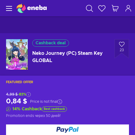
Cashback deal
23
Neko Journey (PC) Steam Key
GLOBAL
FEATURED OFFER
4,99 $
-83%
0,84 $
Price is not final
14
%
Cashback
Best cashback
Promotion ends
через 50 дней
!