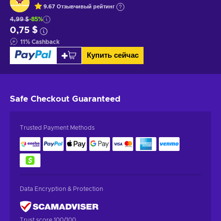
9.67
Отзывчивый
рейтинг
4,99 $
-85%
0,75 $
11
%
Cashback
Купить сейчас
Safe Checkout
Guaranteed
Trusted Payment Methods
Data Encryption & Protection
Trust score 100/100