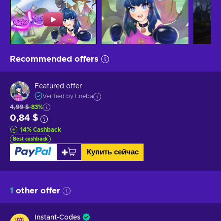
Recommended offers
Featured offer
Verified by Eneba
4,99 $
-83%
0,84 $
14
%
Cashback
Best cashback
Купить сейчас
1
other offer
Instant-Codes