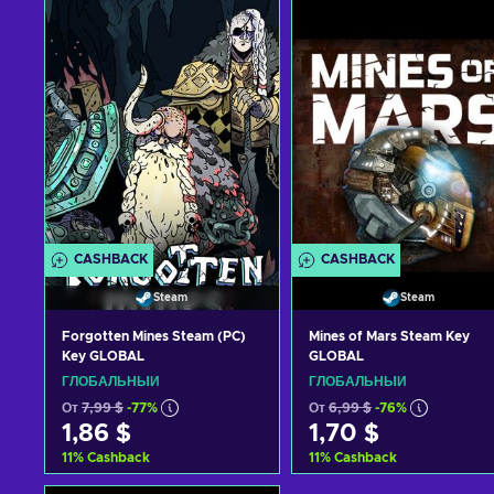
CASHBACK
CASHBACK
Steam
Steam
Forgotten Mines Steam (PC)
Mines of Mars Steam Key
Key GLOBAL
GLOBAL
ГЛОБАЛЬНЫЙ
ГЛОБАЛЬНЫЙ
От
7,99 $
-77%
От
6,99 $
-76%
1,86 $
1,70 $
11
%
Cashback
11
%
Cashback