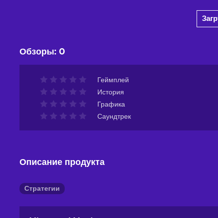
Добавить в корзину
Заг
View offers
Обзоры
:
0
Геймплей
История
Графика
Саундтрек
Описание продукта
Стратегии