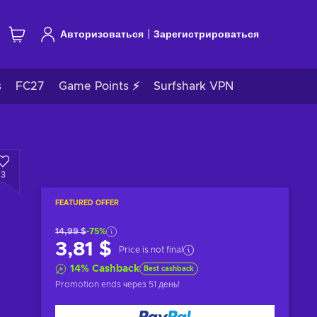
|
Авторизоваться
Зарегистрироваться
s
FC27
Game Points ⚡
Surfshark VPN
3
FEATURED OFFER
14,99 $
-75%
3,81 $
Price is not final
14
%
Cashback
Best cashback
Promotion ends
через 51 день
!