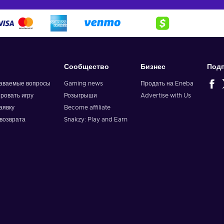
Сообщество
Бизнес
Подп
даваемые вопросы
Gaming news
Продать на Eneba
ировать игру
Розыгрыши
Advertise with Us
аявку
Become affiliate
возврата
Snakzy: Play and Earn