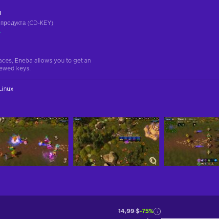
ч
 продукта (CD-KEY)
а
aces, Eneba allows you to get an
iewed keys.
Linux
14,99 $
-75%