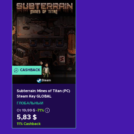
Добавить в корзину
Добавить в корзину
View offers
View offers
CASHBACK
Steam
Subterrain: Mines of Titan (PC)
Steam Key GLOBAL
ГЛОБАЛЬНЫЙ
От
19,99 $
-71%
5,83 $
11
%
Cashback