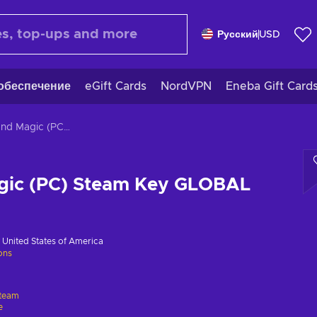
Русский
USD
обеспечение
eGift Cards
NordVPN
Eneba Gift Card
Mines and Magic (PC) Steam Key GLOBAL
gic (PC) Steam Key GLOBAL
в
United States of America
ions
team
e