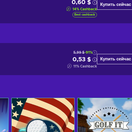
0,60 $
Купить сейчас
14
%
Cashback
Best cashback
5,99 $
-91%
0,53 $
Купить сейчас
11
%
Cashback