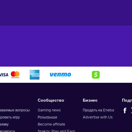
Сообщество
Бизнес
Подп
даваемые вопросы
Gaming news
Продать на Eneba
ировать игру
Розыгрыши
Advertise with Us
аявку
Become affiliate
возврата
Snakzy: Play and Earn