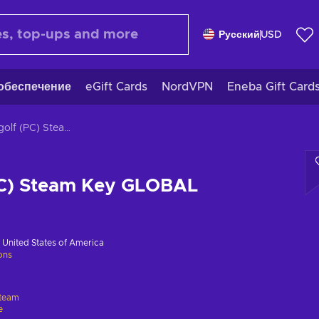
Русский
USD
обеспечение
eGift Cards
NordVPN
Eneba Gift Card
Macro golf (PC) Steam Key GLOBAL
PC) Steam Key GLOBAL
в
United States of America
ions
team
e