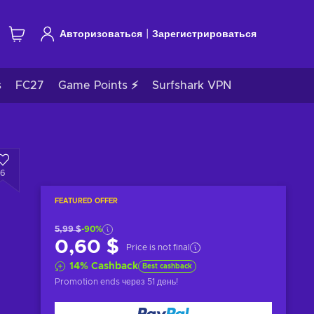
|
Авторизоваться
Зарегистрироваться
s
FC27
Game Points ⚡
Surfshark VPN
6
FEATURED OFFER
5,99 $
-90%
0,60 $
Price is not final
14
%
Cashback
Best cashback
Promotion ends
через 51 день
!