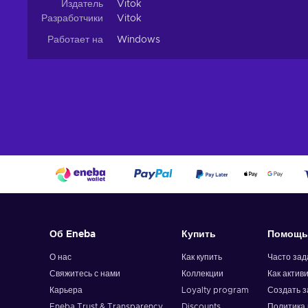
Издатель
Vitok
Разработчики
Vitok
Работает на
Windows
Об Eneba
Купить
Помощь
О нас
Как купить
Часто за
Свяжитесь с нами
Коллекции
Как актив
Карьера
Loyalty program
Создать з
Eneba Trust & Transparency
Discounts
Политика 