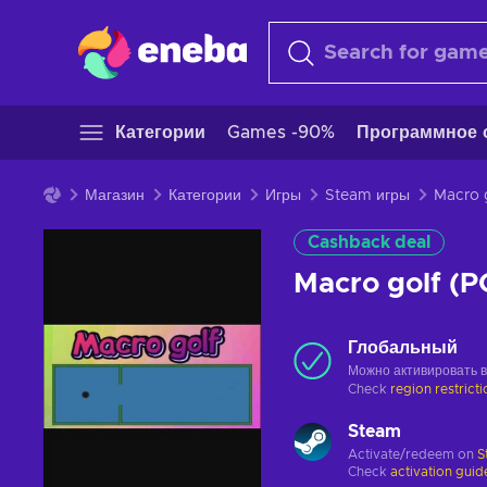
Категории
Games -90%
Программное 
Магазин
Категории
Игры
Steam игры
Cashback deal
Macro golf (
Глобальный
Можно активировать 
Check
region restrict
Steam
Activate/redeem on
S
Check
activation guid