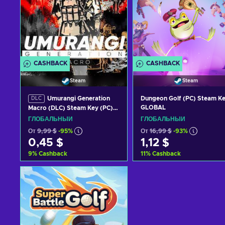
CASHBACK
CASHBACK
Steam
Steam
Umurangi Generation
Dungeon Golf (PC) Steam K
DLC
GLOBAL
Macro (DLC) Steam Key (PC)
GLOBAL
ГЛОБАЛЬНЫЙ
ГЛОБАЛЬНЫЙ
От
9,99 $
-95%
От
16,99 $
-93%
0,45 $
1,12 $
9
%
Cashback
11
%
Cashback
Добавить в корзину
Добавить в корзину
View offers
View offers