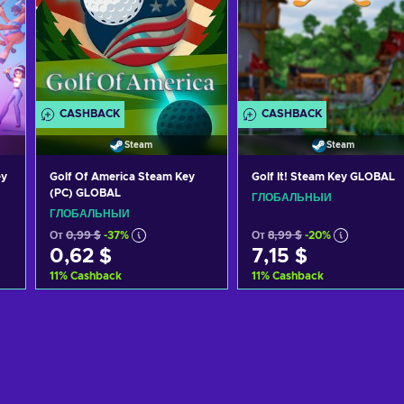
CASHBACK
CASHBACK
Steam
Steam
ey
Golf Of America Steam Key
Golf It! Steam Key GLOBAL
(PC) GLOBAL
ГЛОБАЛЬНЫЙ
ГЛОБАЛЬНЫЙ
От
0,99 $
-37%
От
8,99 $
-20%
0,62 $
7,15 $
11
%
Cashback
11
%
Cashback
Добавить в корзину
Добавить в корзину
View offers
View offers