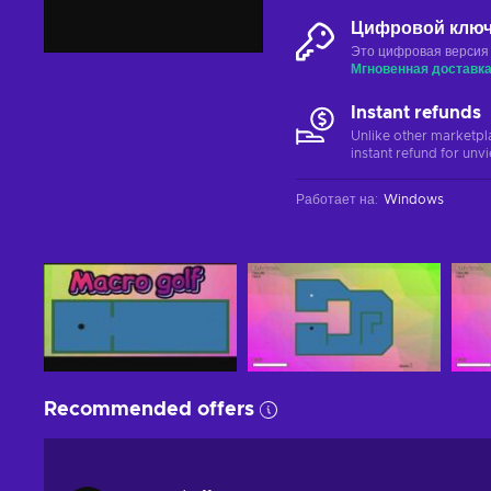
Цифровой клю
Это цифровая версия
Мгновенная доставк
Instant refunds
Unlike other marketpl
instant refund for unv
Работает на
:
Windows
Recommended offers