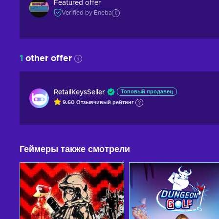
Featured offer
Verified by Eneba
1
other offer
RetailKeysSeller
Топовый продавец
9.60
Отзывчивый
рейтинг
Геймеры также смотрели