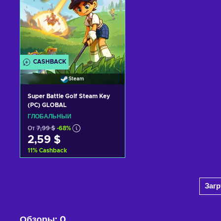
CASHBACK
Steam
Super Battle Golf Steam Key
(PC) GLOBAL
ГЛОБАЛЬНЫЙ
От
7,99 $
-68%
2,59 $
11
%
Cashback
Добавить в корзину
Заг
View offers
Обзоры
:
0