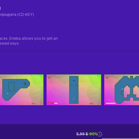
ч
 продукта (CD-KEY)
а
aces, Eneba allows you to get an
iewed keys.
5,99 $
-90%