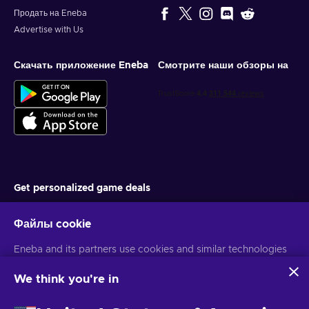
Продать на Eneba
Advertise with Us
Скачать приложение Eneba
Смотрите наши обзоры на
Get personalized game deals
Подписаться
Файлы cookie
You can unsubscribe at any time. Visit
Privacy notice
for more
Eneba and its partners use cookies and similar technologies
information
to collect and analyze information about users of this
website. We use this information to enhance content,
We think you're in
advertising, and other services on the site. Your personal data
Русский
USD
may also be used for ads personalization.