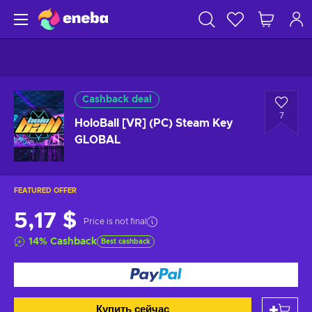
Cashback deal
7
HoloBall [VR] (PC) Steam Key
GLOBAL
FEATURED OFFER
5,17 $
Price is not final
14
%
Cashback
Best cashback
Купить сейчас