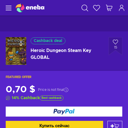
Cashback deal
15
Heroic Dungeon Steam Key
GLOBAL
FEATURED OFFER
0,70 $
Price is not final
14
%
Cashback
Best cashback
Купить сейчас