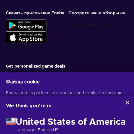
Скачать приложение Eneba
Смотрите наши обзоры на
Get personalized game deals
Подписаться
Файлы cookie
You can unsubscribe at any time. Visit
Privacy notice
for more
Eneba and its partners use cookies and similar technologies
information
to collect and analyze information about users of this
website. We use this information to enhance content,
We think you're in
advertising, and other services on the site. Your personal data
Русский
USD
may also be used for ads personalization.
United States of America
By clicking 'Accept all', you consent to the use of these
technologies by Eneba and its partners. You can adjust your
Language
:
English US