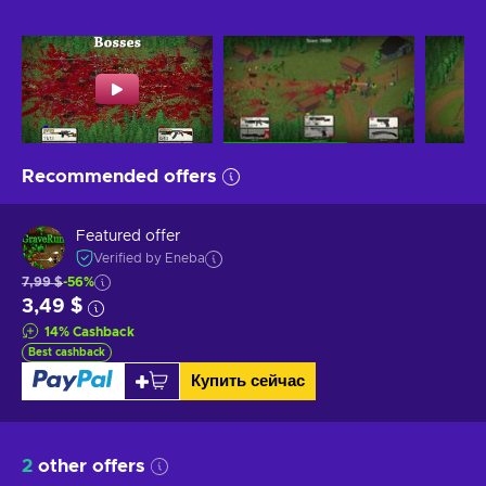
Recommended offers
Featured offer
Verified by Eneba
7,99 $
-56%
3,49 $
14
%
Cashback
Best cashback
Купить сейчас
2
other offers