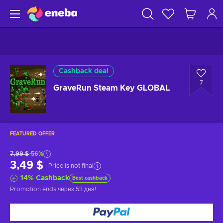
Cashback deal
7
GraveRun Steam Key GLOBAL
FEATURED OFFER
7,99 $
-56%
3,49 $
Price is not final
14
%
Cashback
Best cashback
Promotion ends
через 53 дня
!