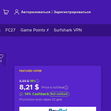
|
Авторизоваться
Зарегистрироваться
s
FC27
Game Points ⚡
Surfshark VPN
9
FEATURED OFFER
9,99 $
-18%
8,21 $
Price is not final
14
%
Cashback
Best cashback
Promotion ends
через 52 дня
!