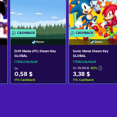
CASHBACK
CASHBACK
Steam
Steam
Drift Mania (PC) Steam Key
Sonic Mania Steam Key
GLOBAL
GLOBAL
ГЛОБАЛЬНЫЙ
ГЛОБАЛЬНЫЙ
От
19,99 $
-83%
От
0,58 $
3,38 $
11
%
Cashback
11
%
Cashback
Добавить в корзину
Добавить в корзину
View offers
View offers