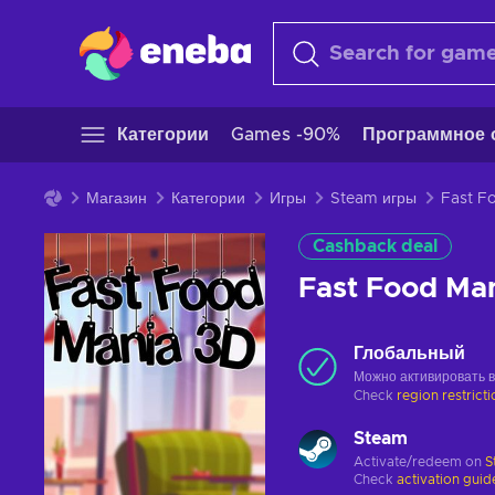
Категории
Games -90%
Программное 
Магазин
Категории
Игры
Steam игры
Cashback deal
Fast Food Ma
Глобальный
Можно активировать 
Check
region restrict
Steam
Activate/redeem on
S
Check
activation guid