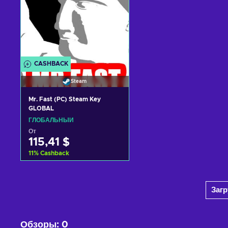
CASHBACK
Steam
Mr. Fast (PC) Steam Key
GLOBAL
ГЛОБАЛЬНЫЙ
От
115,41 $
11
%
Cashback
Добавить в корзину
Заг
View offers
Обзоры
:
0