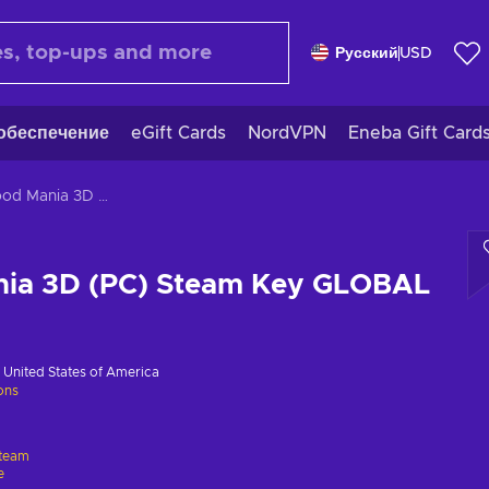
Русский
USD
обеспечение
eGift Cards
NordVPN
Eneba Gift Card
Fast Food Mania 3D (PC) Steam Key GLOBAL
nia 3D (PC) Steam Key GLOBAL
в
United States of America
ions
team
e