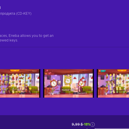
ч
 продукта (CD-KEY)
а
aces, Eneba allows you to get an
iewed keys.
9,99 $
-18%