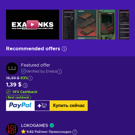
Recommended offers
Featured offer
Verified by Eneba
19,99 $
-93%
1,39 $
14
%
Cashback
Best cashback
Купить сейчас
LOKOGAMES
9.82
Рейтинг
Превосходно