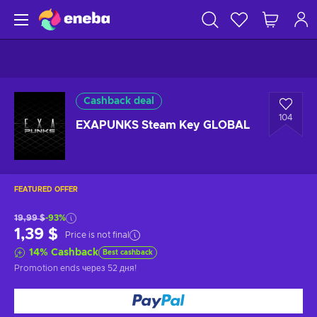
Cashback deal
104
EXAPUNKS Steam Key GLOBAL
FEATURED OFFER
19,99 $
-93%
1,39 $
Price is not final
14
%
Cashback
Best cashback
Promotion ends
через 52 дня
!