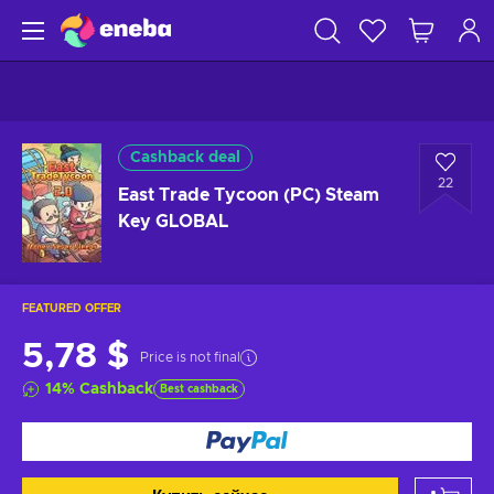
Cashback deal
22
East Trade Tycoon (PC) Steam
Key GLOBAL
FEATURED OFFER
5,78 $
Price is not final
14
%
Cashback
Best cashback