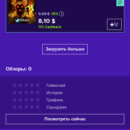
9,99 $
-19%
8,10 $
Steam
11
%
Cashback
Загрузить больше
Обзоры
:
0
Геймплей
История
Графика
Саундтрек
Посмотреть сейчас