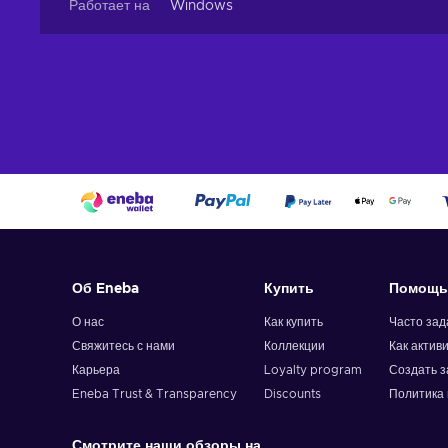
Работает на
Windows
Об Eneba
Купить
Помощь
О нас
Как купить
Часто за
Свяжитесь с нами
Коллекции
Как актив
Карьера
Loyalty program
Создать з
Eneba Trust & Transparency
Discounts
Политика 
Смотрите наши обзоры на