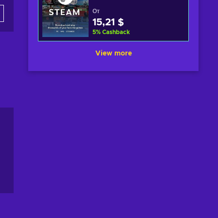
От
15,21 $
5
%
Cashback
View more