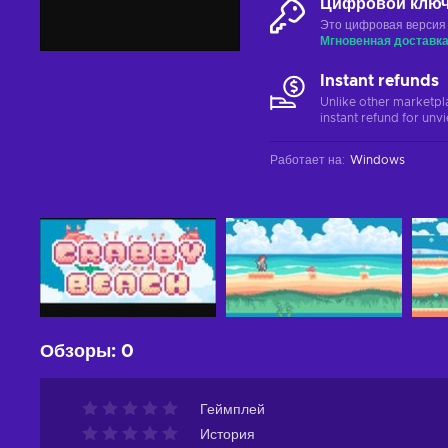
Цифровой клю
Это цифровая версия
Мгновенная доставк
Instant refunds
Unlike other marketpl
instant refund for unv
Работает на
:
Windows
Обзоры
:
0
Геймплей
История