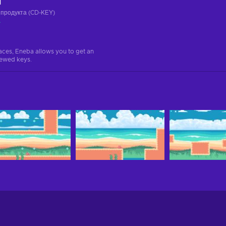
ч
 продукта (CD-KEY)
а
aces, Eneba allows you to get an
iewed keys.