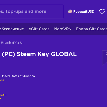
Русский
USD
обеспечение
eGift Cards
NordVPN
Eneba Gift Card
Crabby Beach (PC) Steam Key GLOBAL
 (PC) Steam Key GLOBAL
в
United States of America
ions
team
e