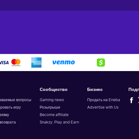
Сообщество
Бизнес
Подп
даваемые вопросы
Gaming news
Продать на Eneba
ировать игру
Розыгрыши
Advertise with Us
аявку
Become affiliate
возврата
Snakzy: Play and Earn