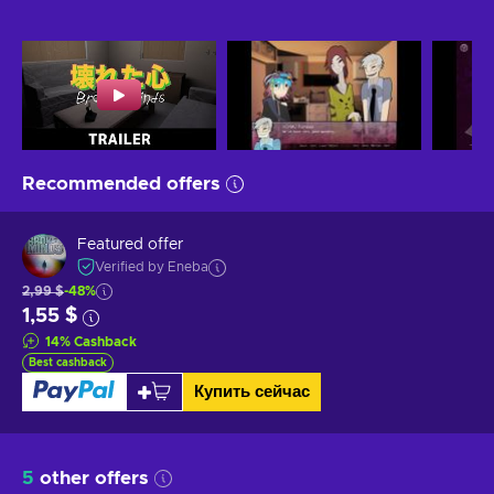
Recommended offers
Featured offer
Verified by Eneba
2,99 $
-48%
1,55 $
14
%
Cashback
Best cashback
Купить сейчас
5
other offers