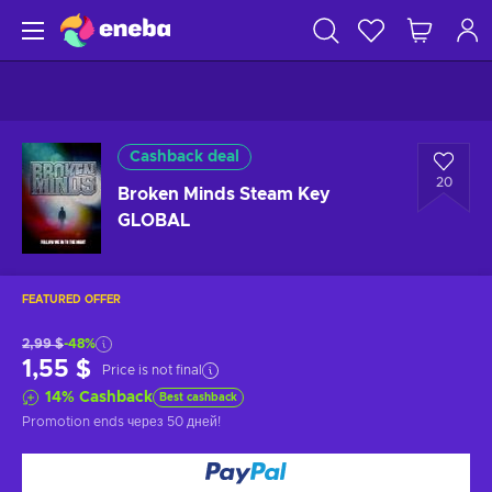
Cashback deal
20
Broken Minds Steam Key
GLOBAL
FEATURED OFFER
2,99 $
-48%
1,55 $
Price is not final
14
%
Cashback
Best cashback
Promotion ends
через 50 дней
!