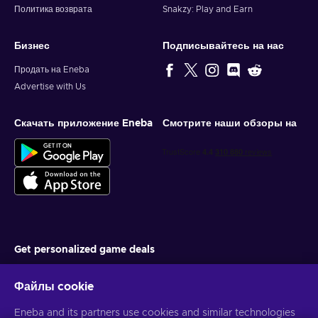
Политика возврата
Snakzy: Play and Earn
Бизнес
Подписывайтесь на нас
Продать на Eneba
Advertise with Us
Скачать приложение Eneba
Смотрите наши обзоры на
Get personalized game deals
Подписаться
Файлы cookie
You can unsubscribe at any time. Visit
Privacy notice
for more
Eneba and its partners use cookies and similar technologies
information