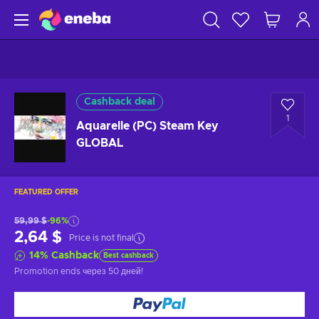
Cashback deal
1
Aquarelle (PC) Steam Key
GLOBAL
FEATURED OFFER
59,99 $
-96%
2,64 $
Price is not final
14
%
Cashback
Best cashback
Promotion ends
через 50 дней
!