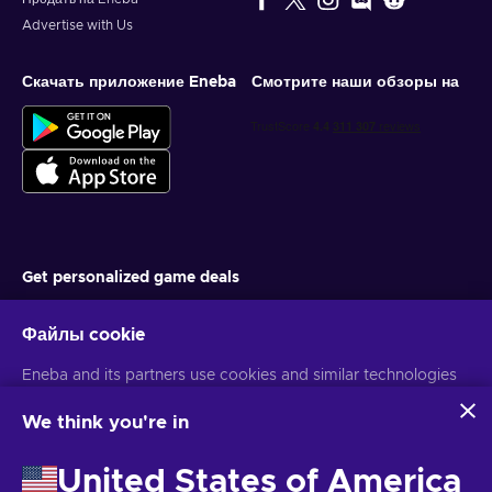
Advertise with Us
Скачать приложение Eneba
Смотрите наши обзоры на
Get personalized game deals
Подписаться
Файлы cookie
You can unsubscribe at any time. Visit
Privacy notice
for more
Eneba and its partners use cookies and similar technologies
information
to collect and analyze information about users of this
website. We use this information to enhance content,
We think you're in
advertising, and other services on the site. Your personal data
Русский
USD
may also be used for ads personalization.
United States of America
By clicking 'Accept all', you consent to the use of these