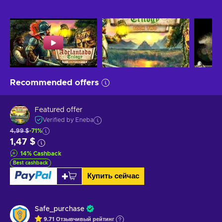
Recommended offers
Featured offer
Verified by Eneba
4,99 $
-71%
1,47 $
14
%
Cashback
Best cashback
Купить сейчас
Safe_purchase
9.71
Отзывчивый
рейтинг