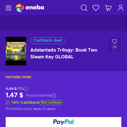
Cashback deal
20
Adelantado Trilogy: Book Two
Steam Key GLOBAL
FEATURED OFFER
4,99 $
-71%
1,47 $
Price is not final
14
%
Cashback
Best cashback
Promotion ends
через 51 день
!