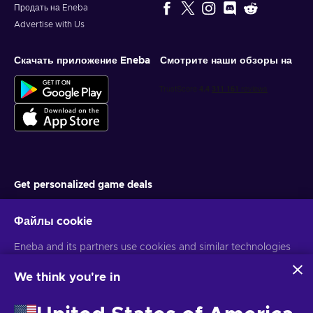
Продать на Eneba
Advertise with Us
Скачать приложение Eneba
Смотрите наши обзоры на
Get personalized game deals
Подписаться
Файлы cookie
You can unsubscribe at any time. Visit
Privacy notice
for more
Eneba and its partners use cookies and similar technologies
information
to collect and analyze information about users of this
website. We use this information to enhance content,
We think you're in
advertising, and other services on the site. Your personal data
Русский
USD
may also be used for ads personalization.