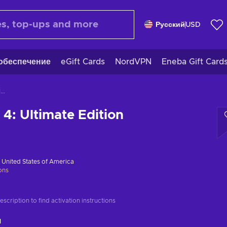
Русский
USD
обеспечение
eGift Cards
NordVPN
Eneba Gift Card
Forza Horizon 4: Ultimate Edition
 4: Ultimate Edition
в
United States of America
ions
scription to find activation instructions
ч