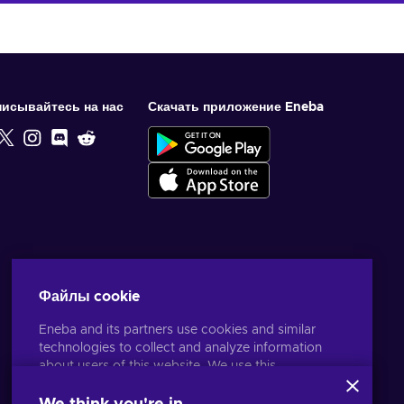
исывайтесь на нас
Скачать приложение Eneba
Файлы cookie
Eneba and its partners use cookies and similar
technologies to collect and analyze information
about users of this website. We use this
information to enhance content, advertising, and
other services on the site. Your personal data may