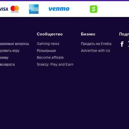
Сообщество
Бизнес
Подп
даваемые вопросы
Gaming news
Продать на Eneba
ировать игру
Розыгрыши
Advertise with Us
аявку
Become affiliate
возврата
Snakzy: Play and Earn