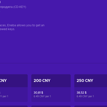
ч
 продукта (CD-KEY)
а
aces, Eneba allows you to get an
iewed keys.
CNY
200 CNY
250 CNY
$
30,81 $
38,52 $
NY per
1
6.49 CNY per
1
6.49 CNY per
1