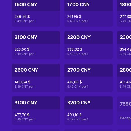
1600 CNY
1700 CNY
180
246,56 $
261,95 $
277,38
6.49 CNY per
1
6.49 CNY per
1
6.49 C
2100 CNY
2200 CNY
230
323,60 $
339,02 $
354,42
6.49 CNY per
1
6.49 CNY per
1
6.49 C
2600 CNY
2700 CNY
280
400,64 $
416,06 $
431,46
6.49 CNY per
1
6.49 CNY per
1
6.49 C
3100 CNY
3200 CNY
755
477,70 $
493,10 $
Распр
6.49 CNY per
1
6.49 CNY per
1