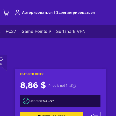
|
Авторизоваться
Зарегистрироваться
s
FC27
Game Points ⚡
Surfshark VPN
0
FEATURED OFFER
8,86 $
Price is not final
Selected:
50 CNY