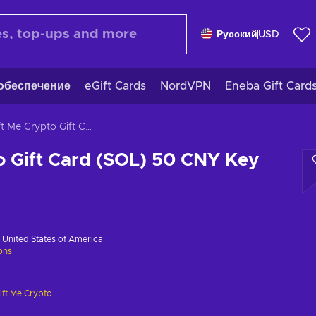
Русский
USD
обеспечение
eGift Cards
NordVPN
Eneba Gift Card
Gift Me Crypto Gift Card (SOL) 50 CNY Key GLOBAL
o Gift Card (SOL) 50 CNY Key
в
United States of America
ions
ift Me Crypto