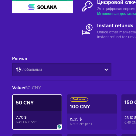
Цифровой клю
Это цифровая версия
Мгновенная доставк
Instant refunds
Unlike other marketpl
instant refund for unv
Регион
Глобальный
Value
:
50 CNY
Best value
150 
50 CNY
100 CNY
7,70 $
23,10 
15,39 $
6.49 CNY per
1
6.49 C
6.50 CNY per
1