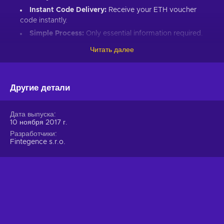
Instant Code Delivery:
Receive your ETH voucher
code instantly.
Simple Process:
Only essential information required.
Great Gift:
Introduce loved ones to Ethereum’s world.
Читать далее
How to Redeem Your ETH Voucher Code:
Set up an Ethereum-compatible wallet.
Другие детали
Head to the Crypto Voucher website.
Input your ETH voucher code.
Дата выпуска
10 ноября 2017 г.
Provide your email for confirmation.
Разработчики
Choose Ethereum (ETH).
Fintegence s.r.o.
Enter your wallet address.
Click “I understand & agree. Redeem.”
ETH appears in your wallet in about 30 minutes.
For lower fees and extended functionality, redeem directly
into the Crypto Voucher wallet.