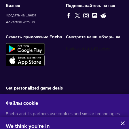
Бизнес
Подписывайтесь на нас
Продать на Eneba
Advertise with Us
Скачать приложение Eneba
Смотрите наши обзоры на
Get personalized game deals
Подписаться
Файлы cookie
You can unsubscribe at any time. Visit
Privacy notice
for more
Eneba and its partners use cookies and similar technologies
information
to collect and analyze information about users of this
website. We use this information to enhance content,
We think you're in