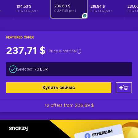
206,69 $
194,53 $
218,84 $
231,0
0.82 EUR per
1
r
1
0.82 EUR per
1
0.82 EUR per
1
0.82 E
FEATURED OFFER
237,71 $
Price is not final
Selected:
170 EUR
Купить сейчас
+2 offers from
206,69 $