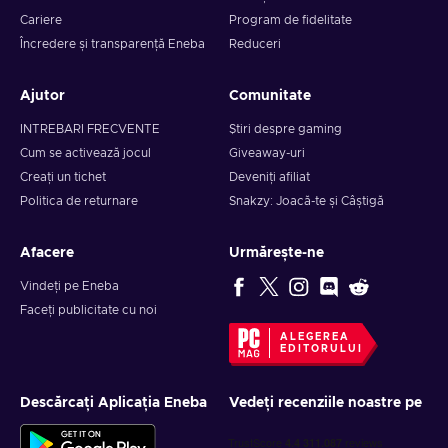
Cariere
Program de fidelitate
Încredere și transparență Eneba
Reduceri
Ajutor
Comunitate
INTREBARI FRECVENTE
Știri despre gaming
Cum se activează jocul
Giveaway-uri
Creați un tichet
Deveniți afiliat
Politica de returnare
Snakzy: Joacă-te și Câștigă
Afacere
Urmărește-ne
Vindeți pe Eneba
Faceți publicitate cu noi
ALEGEREA
EDITORULUI
Descărcați Aplicația Eneba
Vedeți recenziile noastre pe