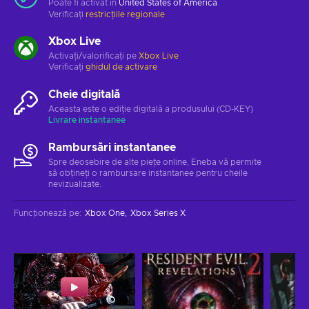
Poate fi activat în
United States of America
Verificați
restricțiile regionale
Xbox Live
Activați/valorificați pe
Xbox Live
Verificați
ghidul de activare
Cheie digitală
Aceasta este o ediție digitală a produsului (CD-KEY)
Livrare instantanee
Rambursări instantanee
Spre deosebire de alte piețe online, Eneba vă permite
să obțineți o rambursare instantanee pentru cheile
nevizualizate.
Funcționează pe
:
Xbox One
Xbox Series X