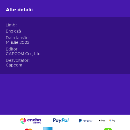
cu o flexibilitate și o precizie de neegalat;
Alte detalii
Instalații
. Extinde capacitățile costumelor tale exosuit
cu Rig-uri puternice, oferindu-le abilități suplimentare, deși
doar un Rig poate fi echipat la un moment dat.
Limbi
Experimentează constant și personalizează-ți stilul de joc
Engleză
combinând diferite Rig-uri și exosuite;
Data lansării
Amenințare preistorică
. Asistă la învierea dinozaurilor,
14 iulie 2023
odată prădători de vârf ai regnului animal, în timp ce
Editor
aceștia se întorc cu ferocitate mutantă prin vortexurile
CAPCOM Co., Ltd.
spațiu-timp. În această situație îngrozitoare, singura
Dezvoltatori
Capcom
speranță a umanității constă în ingeniozitatea lor și în
formidabilele exosuite, armele lor supreme, pentru a
combate această criză fără precedent;
Neozaurii
. Iată neozaurii extraordinari, dinozauri mutați
cu apariții bizare și abilități extraordinare. Pe măsură ce
traversează bariera de vortex spațiu-timp, aceste creaturi
preistorice devin infuzate cu energie volatilă, declanșând o
transformare feroce care se manifestă prin aparițiile lor
unice, abilitățile de neegalat și atacurile devastatoare;
Exoprimal la preț ieftin.