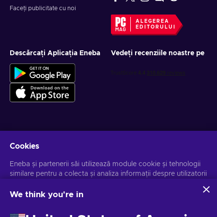
Faceți publicitate cu noi
ALEGEREA
EDITORULUI
Descărcați Aplicația Eneba
Vedeți recenziile noastre pe
Obține oferte personalizate la jocuri
Cookies
Abonează-te
Eneba și partenerii săi utilizează module cookie și tehnologii
similare pentru a colecta și analiza informații despre utilizatorii
Te poți dezabona la orice moment. Vizitează
Notificarea de
Confidențialitate
pentru mai multe informații.
acestui site. Utilizăm aceste informații pentru a îmbunătăți
conținutul, publicitatea și alte servicii de pe site. Datele dvs.
We think you're in
personale pot fi utilizate și pentru personalizarea anunțurilor.
Românesc
USD
Făcând clic pe "Accept all", sunteți de acord cu utilizarea