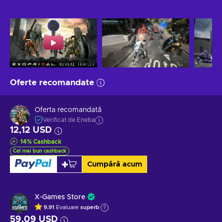
Oferte recomandate
Oferta recomandată
Verificat de Eneba
12,12 USD
14
%
Cashback
Cel mai bun cashback
Cumpără acum
X-Games Store
9.91
Evaluare
superb
59,09 USD