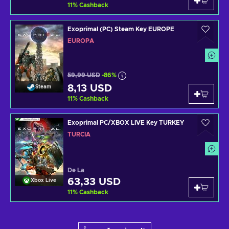
11
%
Cashback
Exoprimal (PC) Steam Key EUROPE
EUROPA
59,99 USD
-86%
8,13 USD
Steam
11
%
Cashback
Exoprimal PC/XBOX LIVE Key TURKEY
TURCIA
De La
63,33 USD
Xbox Live
11
%
Cashback