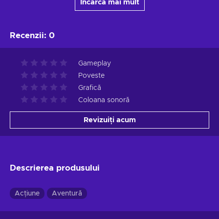
Încarcă mai mult
Recenzii
:
0
Gameplay
Poveste
Grafică
Coloana sonoră
Revizuiți acum
Descrierea produsului
Acțiune
Aventură