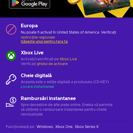
Europa
Nu poate fi activat în United States of America. Verificați
restricțiile regionale
Găsește unul pentru țara ta
Xbox Live
Activați/valorificați pe
Xbox Live
Verificați
ghidul de activare
Cheie digitală
Aceasta este o ediție digitală a produsului (CD-KEY)
Livrare instantanee
Rambursări instantanee
Spre deosebire de alte piețe online, Eneba vă permite
să obțineți o rambursare instantanee pentru cheile
nevizualizate.
Funcționează pe
:
Windows
Xbox One
Xbox Series X