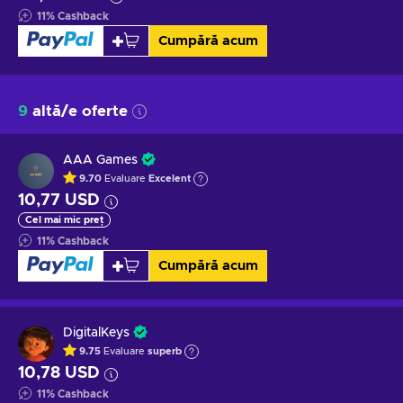
11
%
Cashback
Cumpără acum
9
altă/e oferte
AAA Games
9.70
Evaluare
Excelent
10,77 USD
Cel mai mic preț
11
%
Cashback
Cumpără acum
DigitalKeys
9.75
Evaluare
superb
10,78 USD
11
%
Cashback