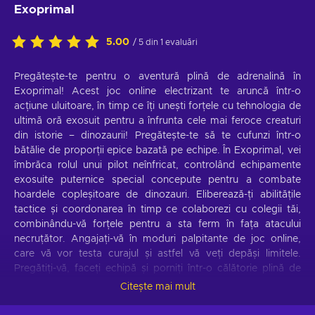
Exoprimal
5.00
/ 5 din 1 evaluări
Pregătește-te pentru o aventură plină de adrenalină în
Exoprimal! Acest joc online electrizant te aruncă într-o
acțiune uluitoare, în timp ce îți unești forțele cu tehnologia de
ultimă oră exosuit pentru a înfrunta cele mai feroce creaturi
din istorie – dinozaurii! Pregătește-te să te cufunzi într-o
bătălie de proporții epice bazată pe echipe. În Exoprimal, vei
îmbrăca rolul unui pilot neînfricat, controlând echipamente
exosuite puternice special concepute pentru a combate
hoardele copleșitoare de dinozauri. Eliberează-ți abilitățile
tactice și coordonarea în timp ce colaborezi cu colegii tăi,
combinându-vă forțele pentru a sta ferm în fața atacului
necruțător. Angajați-vă în moduri palpitante de joc online,
care vă vor testa curajul și astfel vă veți depăși limitele.
Pregătiți-vă, faceți echipă și porniți într-o călătorie plină de
entuziasm în care tehnologia avansată a umanității se
Citește mai mult
ciocnește cu fiarele primordiale. Deții oare ceea ce este
necesar pentru a supraviețui haosului primordial? Alătură-te