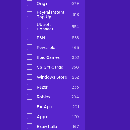
Origin
679
PayPal Instant
613
Top Up
Ubisoft
554
Connect
PSN
533
Rewarble
465
Epic Games
352
CS Gift Cards
350
Windows Store
252
Razer
236
Roblox
204
EA App
201
Apple
170
Brawlhalla
167