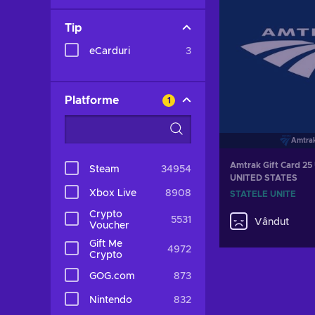
Tip
eCarduri
3
Platforme
1
Amtra
Amtrak Gift Card 25
Steam
34954
UNITED STATES
Xbox Live
8908
STATELE UNITE
Crypto
5531
Vândut
Voucher
Gift Me
4972
Crypto
GOG.com
873
Nintendo
832