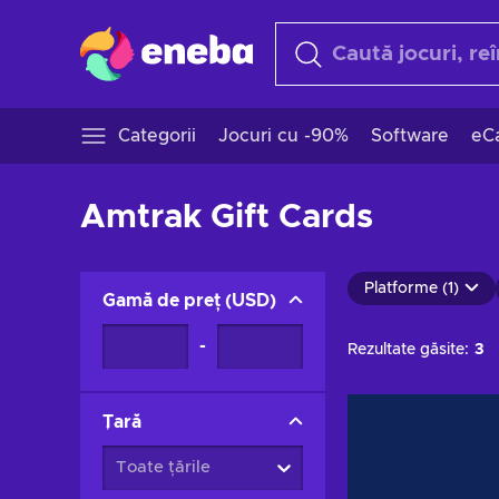
Categorii
Jocuri cu -90%
Software
eCa
Amtrak Gift Cards
Platforme (1)
Gamă de preț
(
USD
)
-
Rezultate găsite:
3
Țară
Toate țările