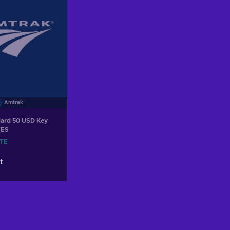
Amtrak
Card 50 USD Key
TES
ITE
t