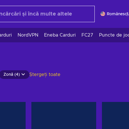
Românesc
rduri
NordVPN
Eneba Carduri
FC27
Puncte de jo
Ștergeți toate
Zonă (4)