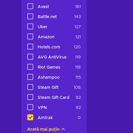
Avast
161
Battle.net
143
Uber
127
Amazon
121
Hotels.com
120
AVG AntiVirus
119
Riot Games
118
Ashampoo
115
Steam Gift
108
Steam Gift Card
92
VPN
92
Amtrak
0
Arată mai puțin