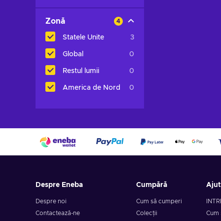
Zonă
4
Statele Unite
3
Global
0
Restul lumii
0
America de Nord
0
Despre Eneba
Cumpără
Aju
Despre noi
Cum să cumperi
INTR
Contactează-ne
Colecții
Cum 