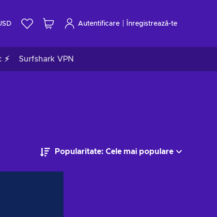
|
USD
Autentificare
Înregistrează-te
c ⚡
Surfshark VPN
Popularitate: Cele mai populare