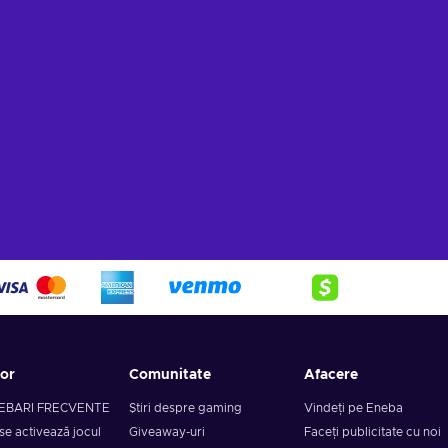
tor
Comunitate
Afacere
EBARI FRECVENTE
Știri despre gaming
Vindeți pe Eneba
se activează jocul
Giveaway-uri
Faceți publicitate cu noi