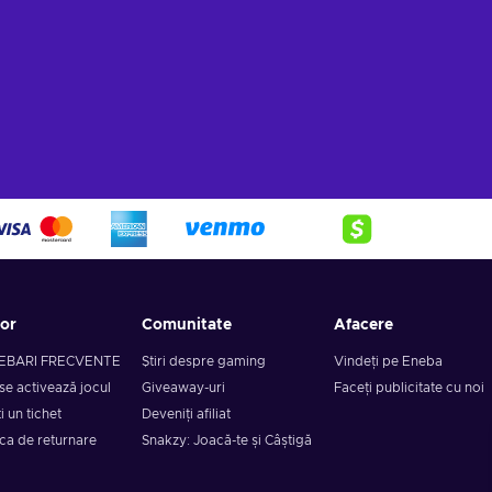
tor
Comunitate
Afacere
EBARI FRECVENTE
Știri despre gaming
Vindeți pe Eneba
se activează jocul
Giveaway-uri
Faceți publicitate cu noi
i un tichet
Deveniți afiliat
ica de returnare
Snakzy: Joacă-te și Câștigă