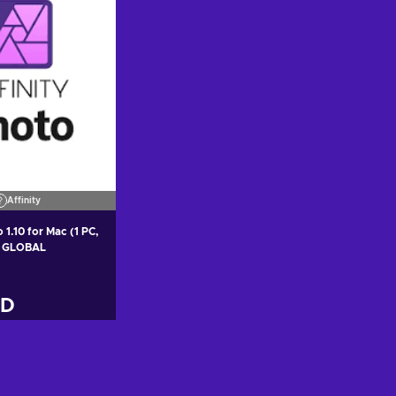
Affinity
 1.10 for Mac (1 PC,
y GLOBAL
SD
gă în coș
i ofertele