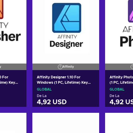
y
Affinity
10 For
Affinity Designer 1.10 For
Affinity Pho
time) Key
Windows (1 PC, Lifetime) Key
(1 PC, Lifet
GLOBAL
GLOBAL
GLOBAL
De La
De La
4,92 USD
4,92 U
 coș
Adaugă în coș
Adau
tele
Vezi ofertele
Vez