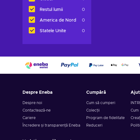
Restul lumii
0
America de Nord
0
Statele Unite
0
Despre Eneba
Cumpără
Aju
Despre noi
Cum să cumperi
INTR
Contactează-ne
Colecții
Cum 
Cariere
Program de fidelitate
Creaț
Încredere și transparență Eneba
Reduceri
Polit