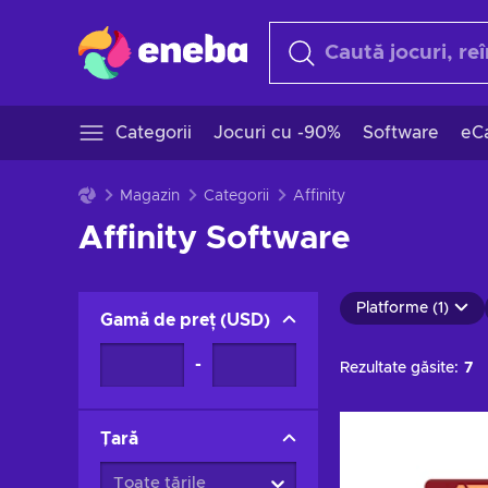
Categorii
Jocuri cu -90%
Software
eCa
Magazin
Categorii
Affinity
Affinity Software
Platforme (1)
Gamă de preț
(
USD
)
-
Rezultate găsite:
7
Țară
Toate țările