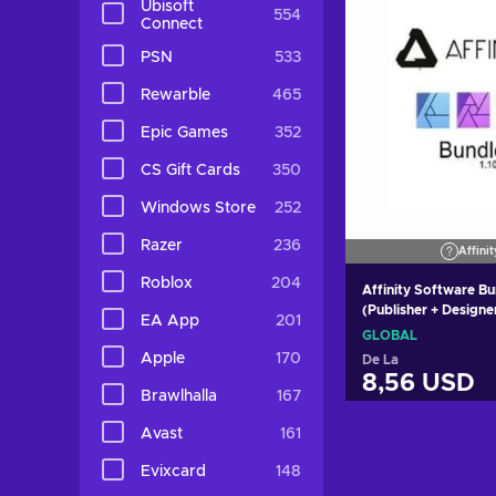
Ubisoft
554
Connect
PSN
533
Rewarble
465
Epic Games
352
CS Gift Cards
350
Windows Store
252
Razer
236
Affinit
Roblox
204
Affinity Software Bu
(Publisher + Designe
EA App
201
v.1.10 (1 PC, Lifetime
GLOBAL
GLOBAL
Apple
170
De La
8,56 USD
Brawlhalla
167
Adaugă în
Avast
161
Vezi ofer
Evixcard
148