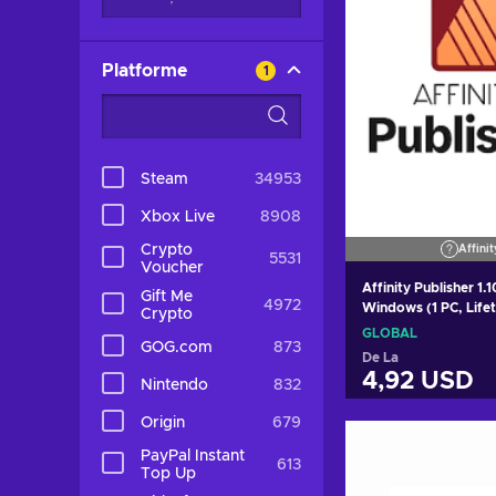
Platforme
1
Steam
34953
Xbox Live
8908
Crypto
Affinit
5531
Voucher
Affinity Publisher 1.
Gift Me
4972
Windows (1 PC, Life
Crypto
GLOBAL
GLOBAL
GOG.com
873
De La
4,92 USD
Nintendo
832
Origin
679
Adaugă în
PayPal Instant
613
Vezi ofer
Top Up