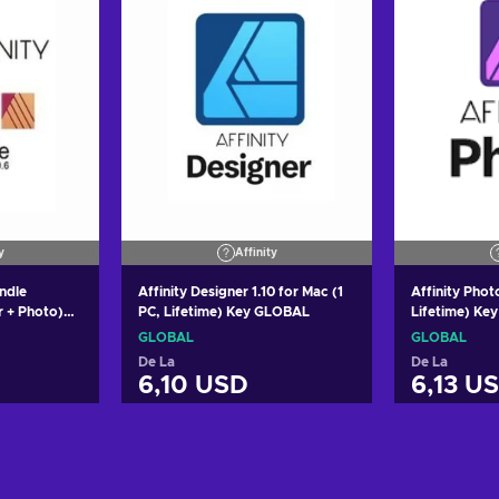
y
Affinity
ndle
Affinity Designer 1.10 for Mac (1
Affinity Photo
r + Photo)
PC, Lifetime) Key GLOBAL
Lifetime) Ke
) Key
GLOBAL
GLOBAL
De La
De La
6,10 USD
6,13 U
 coș
Adaugă în coș
Adau
tele
Vezi ofertele
Vez