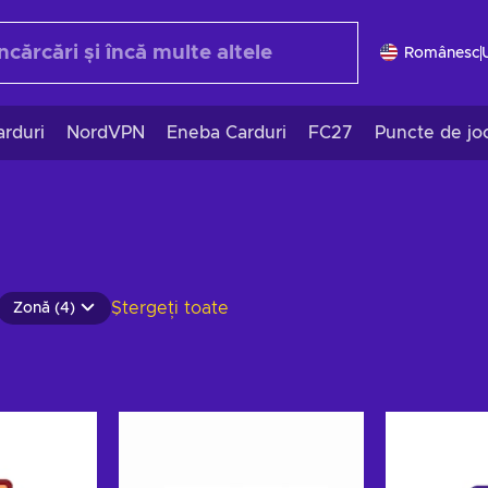
Românesc
rduri
NordVPN
Eneba Carduri
FC27
Puncte de jo
Ștergeți toate
Zonă (4)