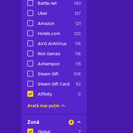
Battle.net
143
Uber
127
Amazon
121
Hotels.com
120
AVG AntiVirus
119
Riot Games
118
Ashampoo
115
Steam Gift
108
Steam Gift Card
92
Affinity
0
Arată mai puțin
Zonă
4
Global
7