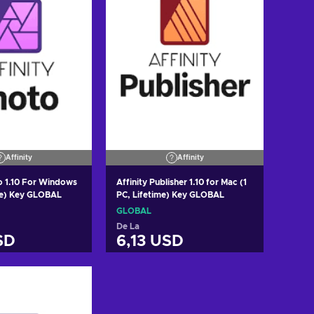
Affinity
Affinity
to 1.10 For Windows
Affinity Publisher 1.10 for Mac (1
ime) Key GLOBAL
PC, Lifetime) Key GLOBAL
GLOBAL
De La
SD
6,13 USD
gă în coș
Adaugă în coș
i ofertele
Vezi ofertele