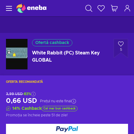
Ofertă cashback
5
White Rabbit (PC) Steam Key
GLOBAL
OFERTA RECOMANDATĂ
3,99 USD
-83%
0,66 USD
Prețul nu este final
14
%
Cashback
Cel mai bun cashback
Promoția se încheie
peste 51 de zile
!