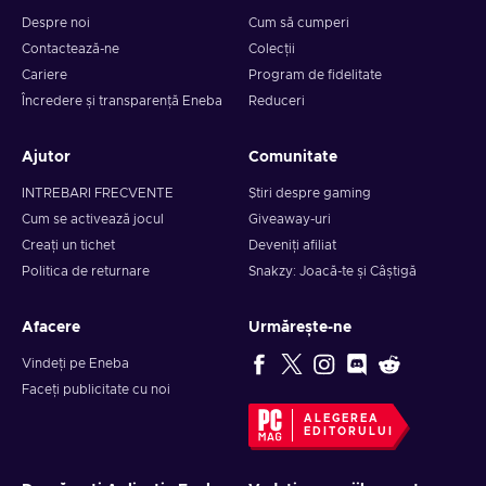
Despre noi
Cum să cumperi
Contactează-ne
Colecții
Cariere
Program de fidelitate
Încredere și transparență Eneba
Reduceri
Ajutor
Comunitate
INTREBARI FRECVENTE
Știri despre gaming
Cum se activează jocul
Giveaway-uri
Creați un tichet
Deveniți afiliat
Politica de returnare
Snakzy: Joacă-te și Câștigă
Afacere
Urmărește-ne
Vindeți pe Eneba
Faceți publicitate cu noi
ALEGEREA
EDITORULUI