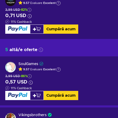
9.57
Evaluare
Excelent
3,99 USD
-82%
0,71 USD
11
%
Cashback
Cumpără acum
5
altă/e oferte
SoulGames
9.57
Evaluare
Excelent
3,99 USD
-86%
0,57 USD
11
%
Cashback
Cumpără acum
Vikingsbrothers