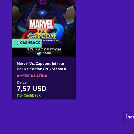
CASHBACK
Steam
Marvel Vs. Capcom: Infinite
Deluxe Edition (PC) Steam Key
LATAM
AMERICA LATINĂ
De La
7,57 USD
11
%
Cashback
Adaugă în coș
Înc
Vezi ofertele