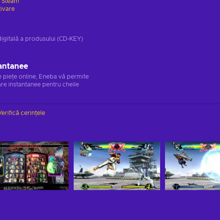
e
Steam
tivare
digitală a produsului (CD-KEY)
antanee
e piețe online, Eneba vă permite
re instantanee pentru cheile
Verifică cerințele