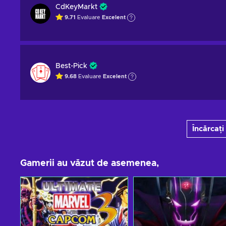
CdKeyMarkt
9.71
Evaluare
Excelent
Best-Pick
9.68
Evaluare
Excelent
Încărcați
Gamerii au văzut de asemenea,