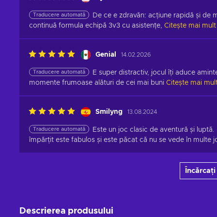
Traducere automată
De ce e zdravăn: acțiune rapidă și de ma
continuă formula echipă 3v3 cu asistențe,
Citește mai mult
Genial
14.02.2026
Traducere automată
E super distractiv, jocul îți aduce amint
momente frumoase alături de cei mai buni
Citește mai mul
Smilyng
13.08.2024
Traducere automată
Este un joc clasic de aventură și luptă.
împărțit este fabulos și este păcat că nu se vede în multe jo
Încărcați
Descrierea produsului