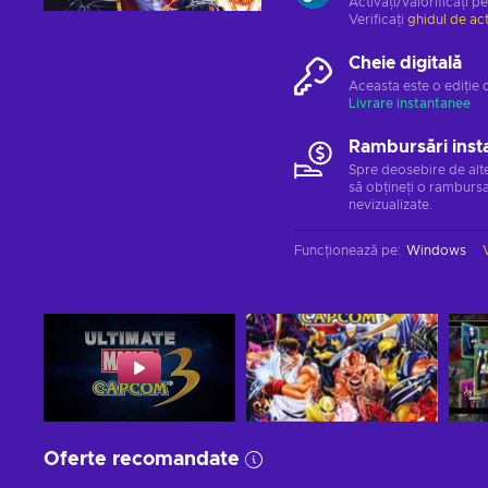
Activați/valorificați p
Verificați
ghidul de ac
Cheie digitală
Aceasta este o ediție 
Livrare instantanee
Rambursări inst
Spre deosebire de alt
să obțineți o rambursa
nevizualizate.
Funcționează pe
:
Windows
Oferte recomandate