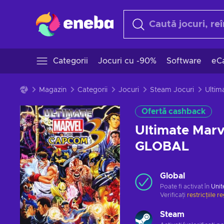
Categorii
Jocuri cu -90%
Software
eCa
Magazin
Categorii
Jocuri
Steam Jocuri
Ofertă cashback
Ultimate Mar
GLOBAL
Global
Poate fi activat în
Unit
Verificați
restricțiile r
Steam