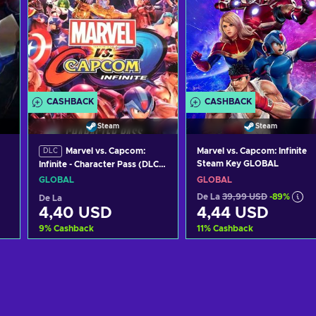
CASHBACK
CASHBACK
Steam
Steam
Marvel vs. Capcom:
Marvel vs. Capcom: Infinite
DLC
Steam Key GLOBAL
Infinite - Character Pass (DLC)
Steam Key GLOBAL
GLOBAL
GLOBAL
De La
39,99 USD
-89%
De La
4,40 USD
4,44 USD
9
%
Cashback
11
%
Cashback
Adaugă în coș
Adaugă în coș
Vezi ofertele
Vezi ofertele