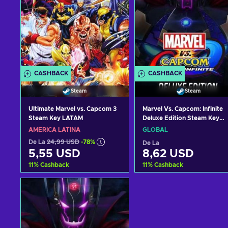
CASHBACK
CASHBACK
Steam
Steam
Ultimate Marvel vs. Capcom 3
Marvel Vs. Capcom: Infinite
Steam Key LATAM
Deluxe Edition Steam Key
GLOBAL
AMERICA LATINĂ
GLOBAL
De La
24,99 USD
-78%
De La
5,55 USD
8,62 USD
11
%
Cashback
11
%
Cashback
Adaugă în coș
Adaugă în coș
Vezi ofertele
Vezi ofertele