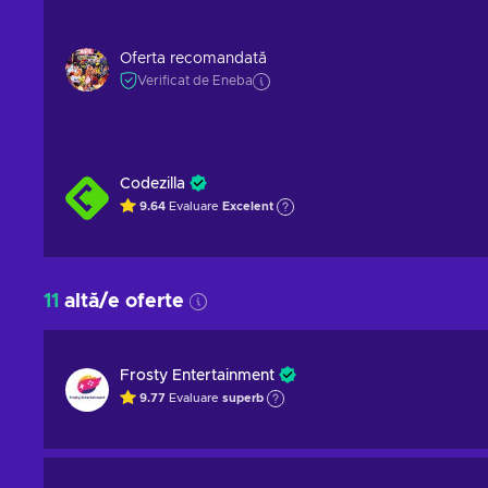
Oferta recomandată
Verificat de Eneba
Codezilla
9.64
Evaluare
Excelent
11
altă/e oferte
Frosty Entertainment
9.77
Evaluare
superb