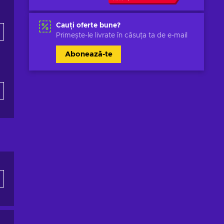
Cauți oferte bune?
Primește-le livrate în căsuța ta de e-mail
Abonează-te