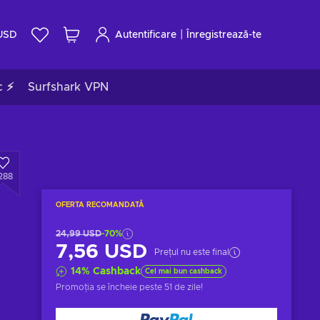
|
USD
Autentificare
Înregistrează-te
c ⚡
Surfshark VPN
288
OFERTA RECOMANDATĂ
24,99 USD
-70%
7,56 USD
Prețul nu este final
14
%
Cashback
Cel mai bun cashback
Promoția se încheie
peste 51 de zile
!