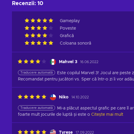
Recenzii
:
10
Gameplay
Poveste
Grafică
Coloana sonoră
Mahvel 3
16.06.2022
Traducere automată
Este copilul Marvel 3! Jocul are peste 
Recomandat pentru jucători vs. Sper că într-o zi îi vor adă
Niko
14.10.2022
Traducere automată
Mi-a plăcut aspectul grafic pe care îl ar
foarte mult jocurile de luptă și este o
Citește mai mult
Tyrese
17.09.2022