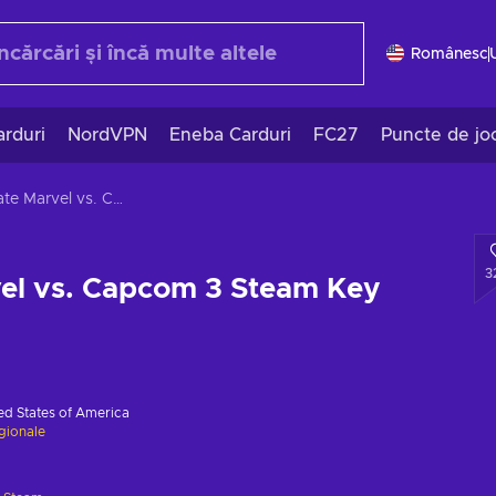
Românesc
rduri
NordVPN
Eneba Carduri
FC27
Puncte de jo
Ultimate Marvel vs. Capcom 3 Steam Key GLOBAL
3
vel vs. Capcom 3 Steam Key
ed States of America
egionale