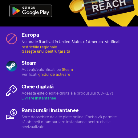
Europa
Nu poate fi activat în United States of America. Verificați
restricțiile regionale
Găsește unul pentru țara ta
Steam
Activați/valorificați pe
Steam
Verificați
ghidul de activare
Cheie digitală
Aceasta este o ediție digitală a produsului (CD-KEY)
Livrare instantanee
Rambursări instantanee
Spre deosebire de alte piețe online, Eneba vă permite
să obțineți o rambursare instantanee pentru cheile
nevizualizate.