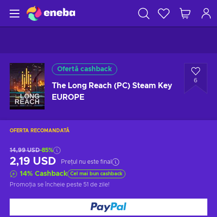
Ofertă cashback
6
The Long Reach (PC) Steam Key
EUROPE
OFERTA RECOMANDATĂ
14,99 USD
-85%
2,19 USD
Prețul nu este final
14
%
Cashback
Cel mai bun cashback
Promoția se încheie
peste 51 de zile
!