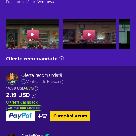
Funcționează pe
:
Windows
Oferte recomandate
Oferta recomandată
Verificat de Eneba
14,99 USD
-85%
2,19 USD
14
%
Cashback
Cel mai bun cashback
Cumpără acum