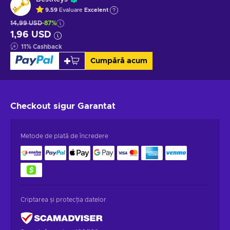
9.59
Evaluare
Excelent
14,99 USD
-87%
1,96 USD
11
%
Cashback
Cumpără acum
Checkout sigur
Garantat
Metode de plată de încredere
Criptarea și protecția datelor