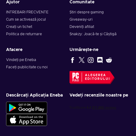
Ajutor
Comunitate
INTREBARI FRECVENTE
Știri despre gaming
Cum se activează jocul
Giveaway-uri
Creați un tichet
Deveniți afiliat
Politica de returnare
Snakzy: Joacă-te și Câștigă
Afacere
Urmărește-ne
Vindeți pe Eneba
Faceți publicitate cu noi
ALEGEREA
EDITORULUI
Descărcați Aplicația Eneba
Vedeți recenziile noastre pe