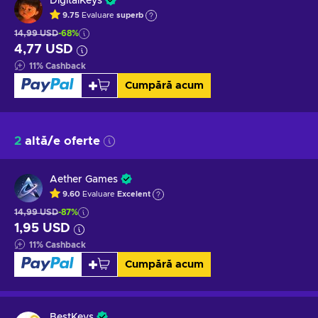
DigitalKeys
9.75
Evaluare
superb
14,99 USD
-68%
4,77 USD
11
%
Cashback
Cumpără acum
2
altă/e oferte
Aether Games
9.60
Evaluare
Excelent
14,99 USD
-87%
1,95 USD
11
%
Cashback
Cumpără acum
BestKeys