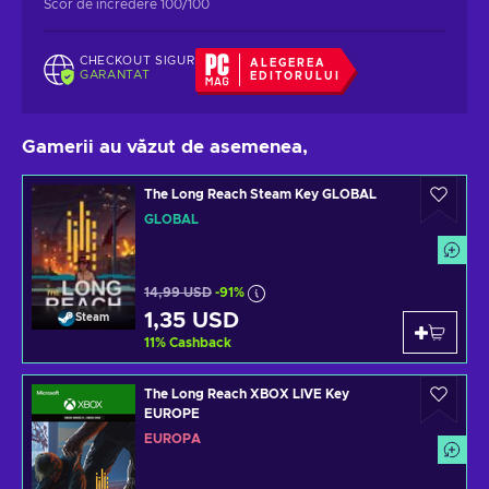
Scor de încredere 100/100
CHECKOUT SIGUR
ALEGEREA
GARANTAT
EDITORULUI
Gamerii au văzut de asemenea,
The Long Reach Steam Key GLOBAL
GLOBAL
14,99 USD
-91%
1,35 USD
Steam
11
%
Cashback
The Long Reach XBOX LIVE Key
EUROPE
EUROPA