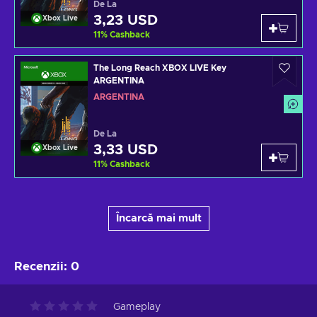
De La
3,23 USD
Xbox Live
11
%
Cashback
The Long Reach XBOX LIVE Key
ARGENTINA
ARGENTINA
De La
3,33 USD
Xbox Live
11
%
Cashback
Încarcă mai mult
Recenzii
:
0
Gameplay