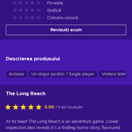
Poveste
Grafică
Coloana sonoră
Revizuiți acum
Descrierea produsului
Acțiune
Un singur jucător / Single player
Vedere laterală
The Long Reach
5.00
/ 5 din 1 evaluări
At its heart The Long Reach is an adventure game. Closer
inspection also reveals it’s a thrilling horror story, flavoured