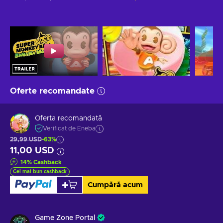
Oferte recomandate
Oferta recomandată
Verificat de Eneba
29,99 USD
-63%
11,00 USD
14
%
Cashback
Cel mai bun cashback
Cumpără acum
Game Zone Portal