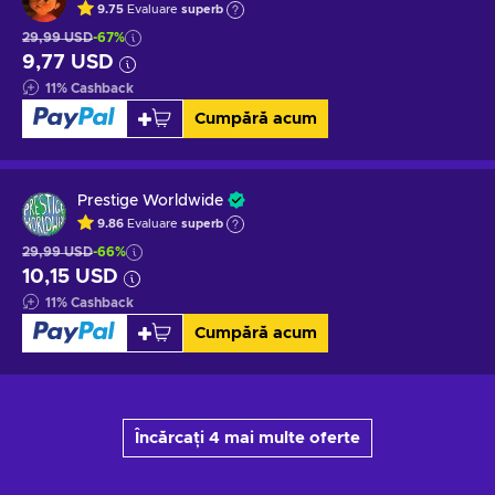
9.75
Evaluare
superb
29,99 USD
-67%
9,77 USD
11
%
Cashback
Cumpără acum
Prestige Worldwide
9.86
Evaluare
superb
29,99 USD
-66%
10,15 USD
11
%
Cashback
Cumpără acum
Încărcați 4 mai multe oferte