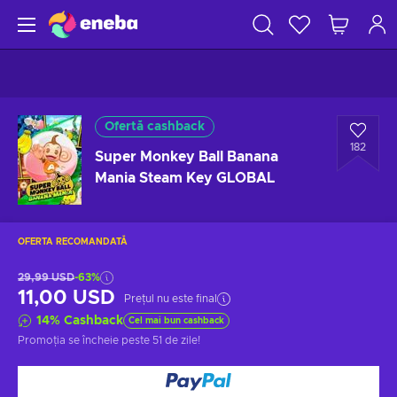
Ofertă cashback
182
Super Monkey Ball Banana
Mania Steam Key GLOBAL
OFERTA RECOMANDATĂ
29,99 USD
-63%
11,00 USD
Prețul nu este final
14
%
Cashback
Cel mai bun cashback
Promoția se încheie
peste 51 de zile
!