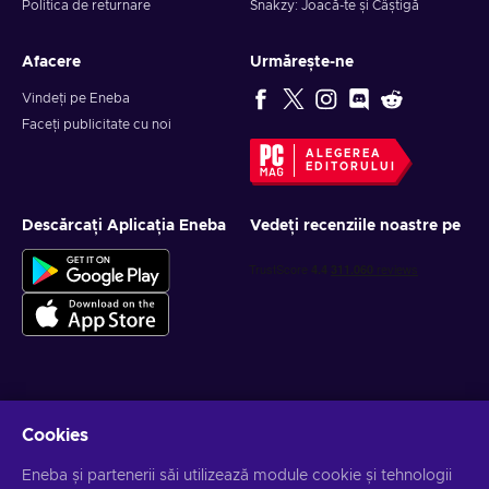
Politica de returnare
Snakzy: Joacă-te și Câștigă
Afacere
Urmărește-ne
Vindeți pe Eneba
Faceți publicitate cu noi
ALEGEREA
EDITORULUI
Descărcați Aplicația Eneba
Vedeți recenziile noastre pe
Obține oferte personalizate la jocuri
Cookies
Abonează-te
Eneba și partenerii săi utilizează module cookie și tehnologii