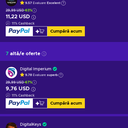
9.57
Evaluare
Excelent
29,99 USD
-63%
11,22 USD
11
%
Cashback
Cumpără acum
7
altă/e oferte
Digital Imperium
9.78
Evaluare
superb
29,99 USD
-67%
9,76 USD
11
%
Cashback
Cumpără acum
DigitalKeys