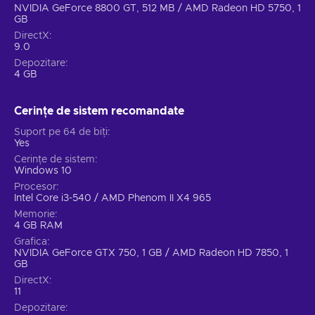
interesting by online leaderboards that allow you to compete
NVIDIA GeForce 8800 GT, 512 MB / AMD Radeon HD 5750, 1
with friends all over the world or even to try to become the
GB
best Banana Mania player on the planet!
DirectX
9.0
Depozitare
4 GB
Cerințe de sistem recomandate
Suport pe 64 de biți
Yes
Cerințe de sistem
Windows 10
Procesor
Intel Core i3-540 / AMD Phenom II X4 965
Memorie
4 GB RAM
Grafica
NVIDIA GeForce GTX 750, 1 GB / AMD Radeon HD 7850, 1
GB
DirectX
11
Depozitare