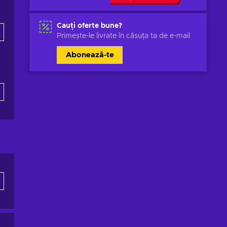
Cauți oferte bune?
Primește-le livrate în căsuța ta de e-mail
Abonează-te