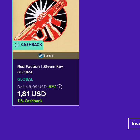
CASHBACK
Steam
Red Faction II Steam Key
GLOBAL
GLOBAL
De La
9,99 USD
-82%
1,81 USD
11
%
Cashback
Adaugă în coș
Înc
Vezi ofertele