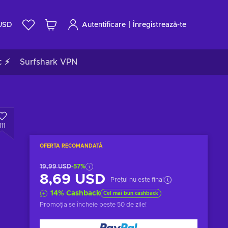
|
USD
Autentificare
Înregistrează-te
c ⚡
Surfshark VPN
111
OFERTA RECOMANDATĂ
19,99 USD
-57%
8,69 USD
Prețul nu este final
14
%
Cashback
Cel mai bun cashback
Promoția se încheie
peste 50 de zile
!