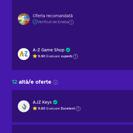
Oferta recomandată
Verificat de Eneba
A-Z Game Shop
9.90
Evaluare
superb
12
altă/e oferte
AJZ Keys
9.60
Evaluare
Excelent