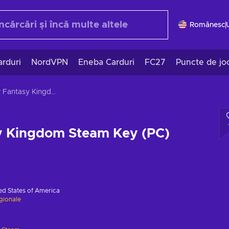
Românesc
rduri
NordVPN
Eneba Carduri
FC27
Puncte de jo
Super Fantasy Kingdom Steam Key (PC) GLOBAL
y Kingdom Steam Key (PC)
ed States of America
egionale