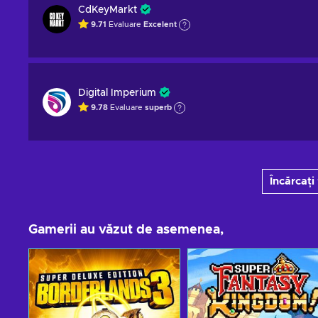
CdKeyMarkt
9.71
Evaluare
Excelent
Digital Imperium
9.78
Evaluare
superb
Încărcați
Gamerii au văzut de asemenea,