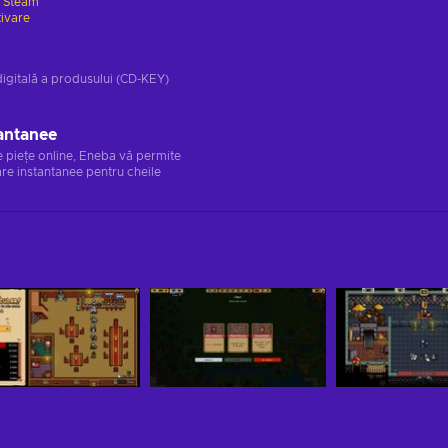
e
Steam
tivare
digitală a produsului (CD-KEY)
antanee
e piețe online, Eneba vă permite
re instantanee pentru cheile