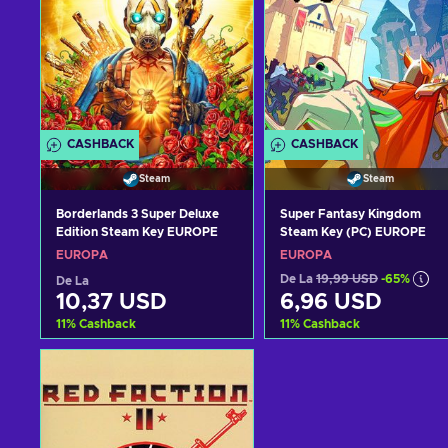
CASHBACK
CASHBACK
Steam
Steam
Borderlands 3 Super Deluxe
Super Fantasy Kingdom
Edition Steam Key EUROPE
Steam Key (PC) EUROPE
EUROPA
EUROPA
De La
19,99 USD
-65%
De La
10,37 USD
6,96 USD
11
%
Cashback
11
%
Cashback
Adaugă în coș
Adaugă în coș
Vezi ofertele
Vezi ofertele