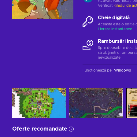
Activați/valorificați p
Verificați
ghidul de ac
Cheie digitală
Aceasta este o ediție 
Livrare instantanee
Rambursări inst
Spre deosebire de alt
să obțineți o rambursa
nevizualizate.
Funcționează pe
:
Windows
Oferte recomandate