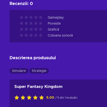
Recenzii
:
0
Gameplay
Poveste
Grafică
Coloana sonoră
Descrierea produsului
Simulare
Strategie
Super Fantasy Kingdom
5.00
/ 5 din 1 evaluări