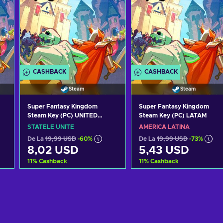
CASHBACK
CASHBACK
Steam
Steam
Super Fantasy Kingdom
Super Fantasy Kingdom
Steam Key (PC) UNITED
Steam Key (PC) LATAM
STATES
STATELE UNITE
AMERICA LATINĂ
De La
19,99 USD
-60%
De La
19,99 USD
-73%
8,02 USD
5,43 USD
11
%
Cashback
11
%
Cashback
Adaugă în coș
Adaugă în coș
Vezi ofertele
Vezi ofertele