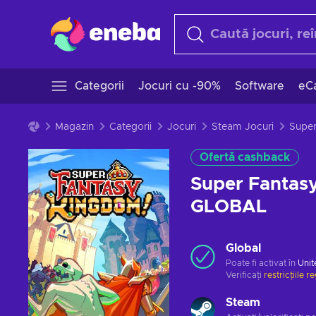
Categorii
Jocuri cu -90%
Software
eCa
Magazin
Categorii
Jocuri
Steam Jocuri
Ofertă cashback
Super Fantas
GLOBAL
Global
Poate fi activat în
Unit
Verificați
restricțiile r
Steam