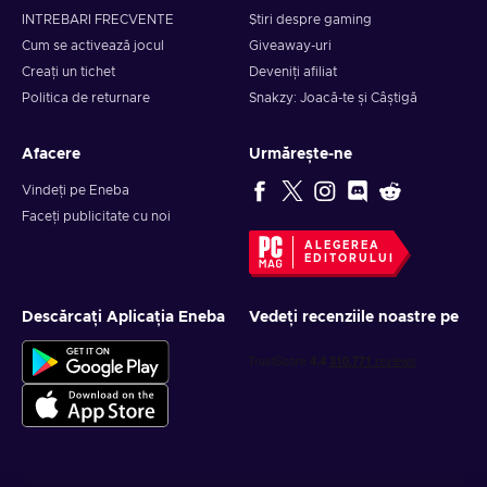
INTREBARI FRECVENTE
Știri despre gaming
Cum se activează jocul
Giveaway-uri
Creați un tichet
Deveniți afiliat
Politica de returnare
Snakzy: Joacă-te și Câștigă
Afacere
Urmărește-ne
Vindeți pe Eneba
Faceți publicitate cu noi
ALEGEREA
EDITORULUI
Descărcați Aplicația Eneba
Vedeți recenziile noastre pe