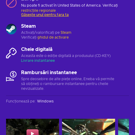
Nu poate fi activat în United States of America. Verificați
restricțiile regionale
Găsește unul pentru țara ta
Steam
Activați/valorificați pe
Steam
Verificați
ghidul de activare
Cheie digitală
Aceasta este o ediție digitală a produsului (CD-KEY)
Livrare instantanee
Rambursări instantanee
Spre deosebire de alte piețe online, Eneba vă permite
să obțineți o rambursare instantanee pentru cheile
nevizualizate.
Funcționează pe
:
Windows