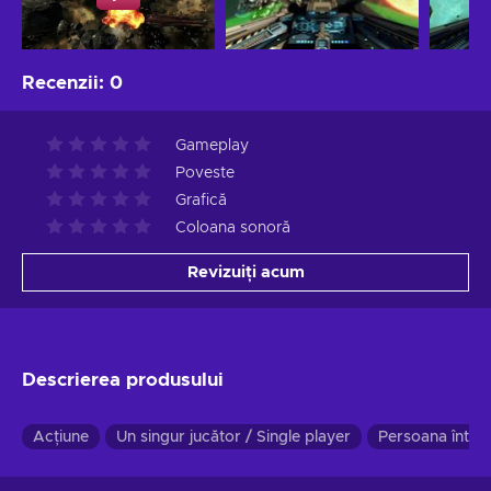
Recenzii
:
0
Gameplay
Poveste
Grafică
Coloana sonoră
Revizuiți acum
Descrierea produsului
Acțiune
Un singur jucător / Single player
Persoana întâi