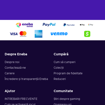
Despre Eneba
Cumpără
Despre noi
Cum să cumperi
Contactează-ne
Colecții
Cariere
Program de fidelitate
Încredere și transparență Eneba
Reduceri
Ajutor
Comunitate
INTREBARI FRECVENTE
Știri despre gaming
Cum se activează jocul
Giveaway-uri