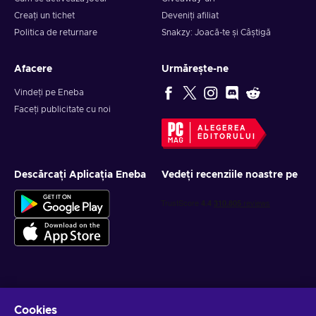
Creați un tichet
Deveniți afiliat
Politica de returnare
Snakzy: Joacă-te și Câștigă
Afacere
Urmărește-ne
Vindeți pe Eneba
Faceți publicitate cu noi
ALEGEREA
EDITORULUI
Descărcați Aplicația Eneba
Vedeți recenziile noastre pe
Obține oferte personalizate la jocuri
Cookies