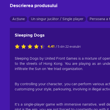
Descrierea produsului
Acțiune
Un singur jucător / Single player
Persoana a t
Sleeping Dogs
4.41
/ 5 din 22 evaluări
Sleeping Dogs by United Front Games is a mixture of open
to the streets of Hong Kong. You are playing as an unde
infiltrate the Sun on Yee triad organization.
By controlling your character, you can perform various actio
customizing your style, parkouring, involving in illegal act
It’s a single-player game with immersive narrative, well 
plot is the aim, you are not forced to constantly go with 