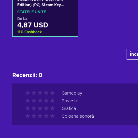
Edition) (PC) Steam Key
UNITED STATES
STATELE UNITE
De La
4,87 USD
11
%
Cashback
Adaugă în coș
Înc
Vezi ofertele
Recenzii
:
0
Gameplay
Poveste
Grafică
Coloana sonoră