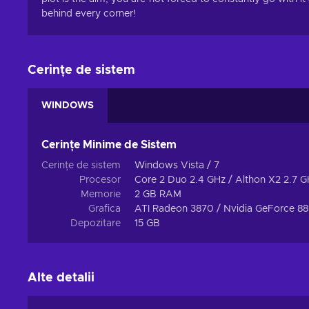
behind every corner!
Cerințe de sistem
WINDOWS
Cerințe Minime de Sistem
Cerințe de sistem
Windows Vista / 7
Procesor
Core 2 Duo 2.4 GHz / Althon X2 2.7 G
Memorie
2 GB RAM
Grafica
ATI Radeon 3870 / Nvidia GeForce 8
Depozitare
15 GB
Alte detalii