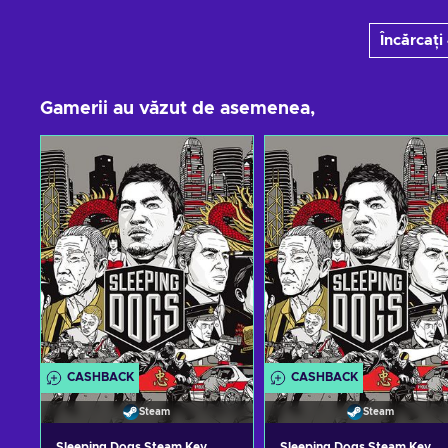
Încărcați
Gamerii au văzut de asemenea,
CASHBACK
CASHBACK
Steam
Steam
Sleeping Dogs Steam Key
Sleeping Dogs Steam Key