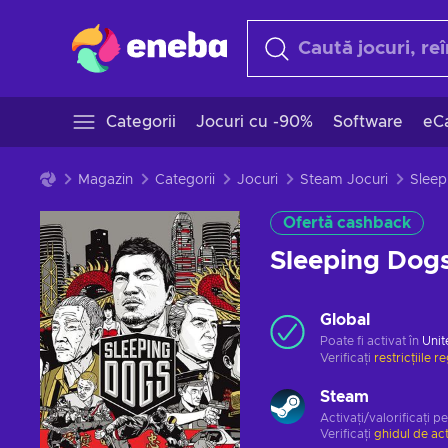
Categorii
Jocuri cu -90%
Software
eCa
Magazin
Categorii
Jocuri
Steam Jocuri
Ofertă cashback
Sleeping Dog
Global
Poate fi activat în
Unit
Verificați
restricțiile r
Steam
Activați/valorificați p
Verificați
ghidul de ac