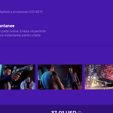
digitală a produsului (CD-KEY)
antanee
e piețe online, Eneba vă permite
re instantanee pentru cheile