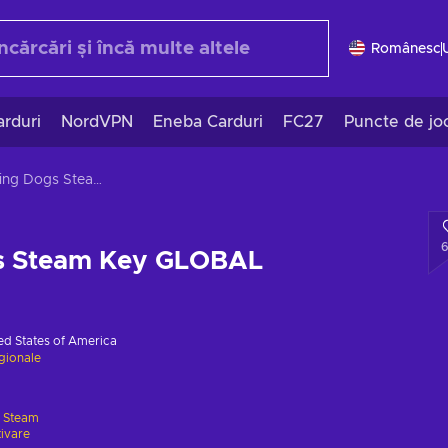
Românesc
rduri
NordVPN
Eneba Carduri
FC27
Puncte de jo
Sleeping Dogs Steam Key GLOBAL
s Steam Key GLOBAL
ed States of America
egionale
e
Steam
tivare