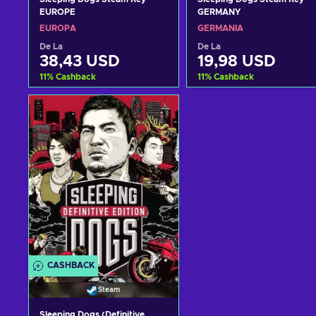
EUROPE
GERMANY
EUROPA
GERMANIA
De La
De La
38,43 USD
19,98 USD
11
%
Cashback
11
%
Cashback
Adaugă în coș
Adaugă în coș
Vezi ofertele
Vezi ofertele
CASHBACK
Steam
Sleeping Dogs (Definitive