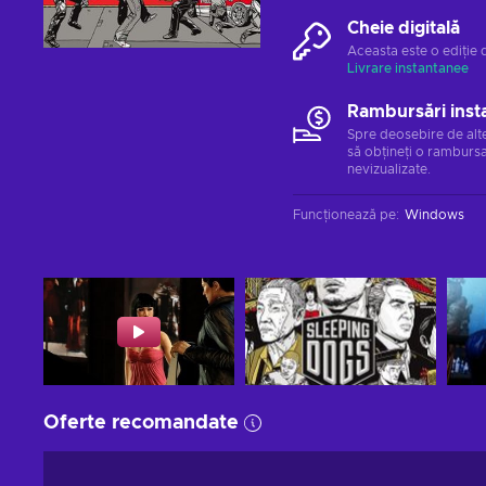
Cheie digitală
Aceasta este o ediție 
Livrare instantanee
Rambursări inst
Spre deosebire de alt
să obțineți o rambursa
nevizualizate.
Funcționează pe
:
Windows
Oferte recomandate