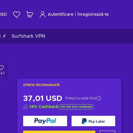
|
USD
Autentificare
Înregistrează-te
c ⚡
Surfshark VPN
647
OFERTA RECOMANDATĂ
37,01 USD
Prețul nu este final
14
%
Cashback
Cel mai bun cashback