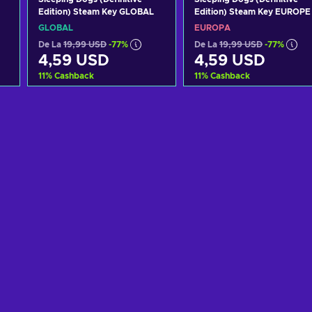
Edition) Steam Key GLOBAL
Edition) Steam Key EUROPE
GLOBAL
EUROPA
De La
19,99 USD
-77%
De La
19,99 USD
-77%
4,59 USD
4,59 USD
11
%
Cashback
11
%
Cashback
Adaugă în coș
Adaugă în coș
Vezi ofertele
Vezi ofertele