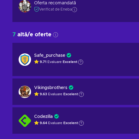
Oferta recomandată
Verificat de Eneba
7
altă/e oferte
Safe_purchase
9.71
Evaluare
Excelent
Vikingsbrothers
9.63
Evaluare
Excelent
Codezilla
9.64
Evaluare
Excelent