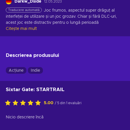
Darkw_Dside
12.05.2023
Traducere automată
Joc frumos, aspectul super drăguț al 
interfeței de utilizare și un joc grozav. Chiar și fără DLC-uri, 
acest joc este distractiv pentru o lungă perioadă
Citește mai mult
Descrierea produsului
Acțiune
Indie
Sixtar Gate: STARTRAIL
5.00
/ 5 din 1 evaluări
Nicio descriere încă