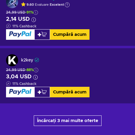
9.60
Evaluare
Excelent
24,99 USD
-91%
2,14 USD
11
%
Cashback
Cumpără acum
k2key
24,99 USD
-88%
3,04 USD
11
%
Cashback
Cumpără acum
Încărcați 3 mai multe oferte