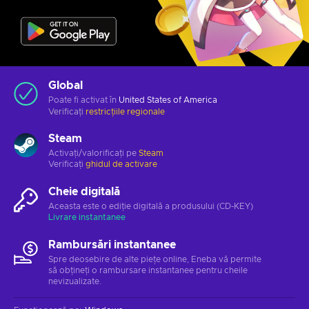
Global
Poate fi activat în
United States of America
Verificați
restricțiile regionale
Steam
Activați/valorificați pe
Steam
Verificați
ghidul de activare
Cheie digitală
Aceasta este o ediție digitală a produsului (CD-KEY)
Livrare instantanee
Rambursări instantanee
Spre deosebire de alte piețe online, Eneba vă permite
să obțineți o rambursare instantanee pentru cheile
nevizualizate.