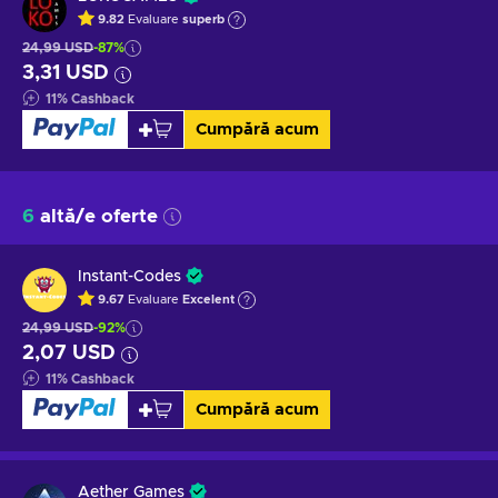
9.82
Evaluare
superb
24,99 USD
-87%
3,31 USD
11
%
Cashback
Cumpără acum
6
altă/e oferte
Instant-Codes
9.67
Evaluare
Excelent
24,99 USD
-92%
2,07 USD
11
%
Cashback
Cumpără acum
Aether Games