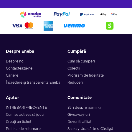
Despre Eneba
Cumpără
Despre noi
Cum să cumperi
Contactează-ne
Colecții
Cariere
Program de fidelitate
Încredere și transparență Eneba
Reduceri
Ajutor
Comunitate
INTREBARI FRECVENTE
Știri despre gaming
Cum se activează jocul
Giveaway-uri
Creați un tichet
Deveniți afiliat
Politica de returnare
Snakzy: Joacă-te și Câștigă