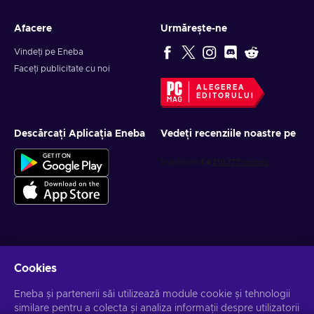
Afacere
Urmărește-ne
Vindeți pe Eneba
Faceți publicitate cu noi
ALEGEREA
EDITORULUI
Descărcați Aplicația Eneba
Vedeți recenziile noastre pe
Obține oferte personalizate la jocuri
Cookies
Abonează-te
Eneba și partenerii săi utilizează module cookie și tehnologii
similare pentru a colecta și analiza informații despre utilizatorii
Te poți dezabona la orice moment. Vizitează
Notificarea de