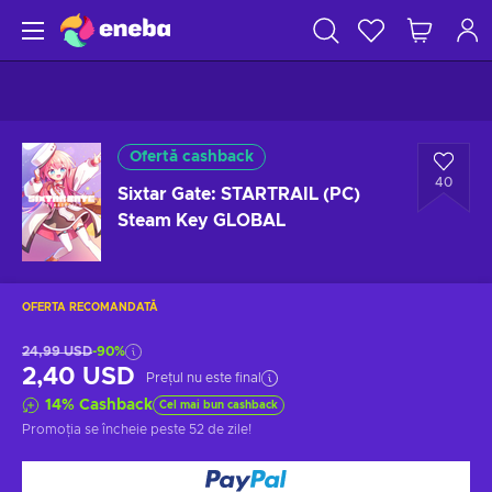
Ofertă cashback
40
Sixtar Gate: STARTRAIL (PC)
Steam Key GLOBAL
OFERTA RECOMANDATĂ
24,99 USD
-90%
2,40 USD
Prețul nu este final
14
%
Cashback
Cel mai bun cashback
Promoția se încheie
peste 52 de zile
!