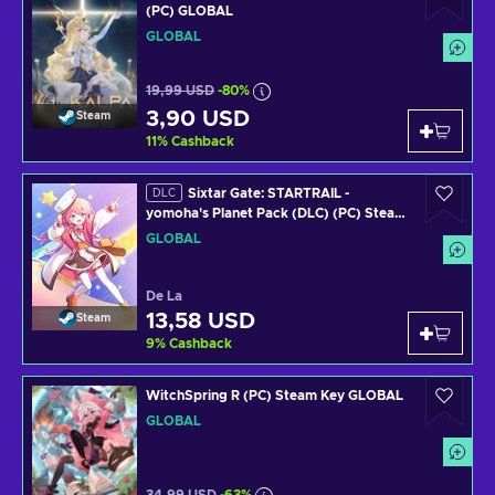
(PC) GLOBAL
GLOBAL
19,99 USD
-80%
3,90 USD
Steam
11
%
Cashback
Sixtar Gate: STARTRAIL -
DLC
yomoha's Planet Pack (DLC) (PC) Steam
Key GLOBAL
GLOBAL
De La
13,58 USD
Steam
9
%
Cashback
WitchSpring R (PC) Steam Key GLOBAL
GLOBAL