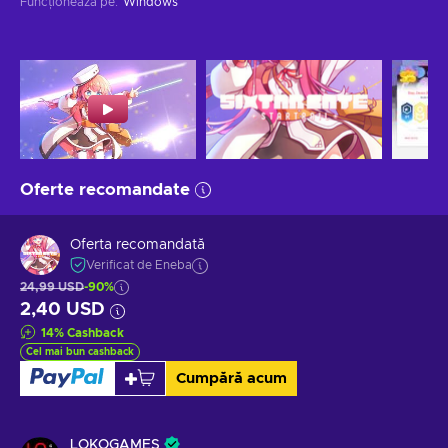
Funcționează pe
:
Windows
Oferte recomandate
Oferta recomandată
Verificat de Eneba
24,99 USD
-90%
2,40 USD
14
%
Cashback
Cel mai bun cashback
Cumpără acum
LOKOGAMES