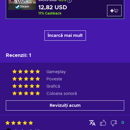
34,99 USD
-63%
12,82 USD
Steam
11
%
Cashback
Încarcă mai mult
Recenzii
:
1
Gameplay
Poveste
Grafică
Coloana sonoră
Revizuiți acum
0