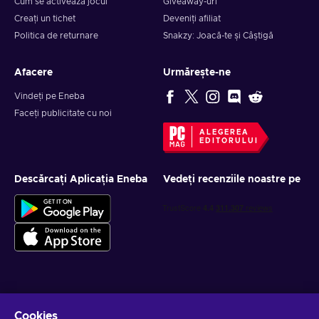
Cum se activează jocul
Giveaway-uri
Creați un tichet
Deveniți afiliat
Politica de returnare
Snakzy: Joacă-te și Câștigă
Afacere
Urmărește-ne
Vindeți pe Eneba
Faceți publicitate cu noi
ALEGEREA
EDITORULUI
Descărcați Aplicația Eneba
Vedeți recenziile noastre pe
Obține oferte personalizate la jocuri
Cookies