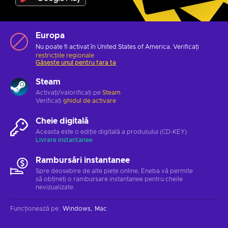
Europa
Nu poate fi activat în United States of America. Verificați
restricțiile regionale
Găsește unul pentru țara ta
Steam
Activați/valorificați pe
Steam
Verificați
ghidul de activare
Cheie digitală
Aceasta este o ediție digitală a produsului (CD-KEY)
Livrare instantanee
Rambursări instantanee
Spre deosebire de alte piețe online, Eneba vă permite
să obțineți o rambursare instantanee pentru cheile
nevizualizate.
Funcționează pe
:
Windows
Mac