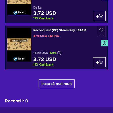
De La
3,72 USD
Steam
11
%
Cashback
Reconquest (PC) Steam Key LATAM
AMERICA LATINĂ
11,99 USD
-69%
3,72 USD
Steam
11
%
Cashback
Încarcă mai mult
Recenzii
:
0