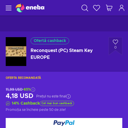
Ofertă cashback
0
Reconquest (PC) Steam Key
EUROPE
OFERTA RECOMANDATĂ
11,99 USD
-65%
4,18 USD
Prețul nu este final
14
%
Cashback
Cel mai bun cashback
Promoția se încheie
peste 50 de zile
!