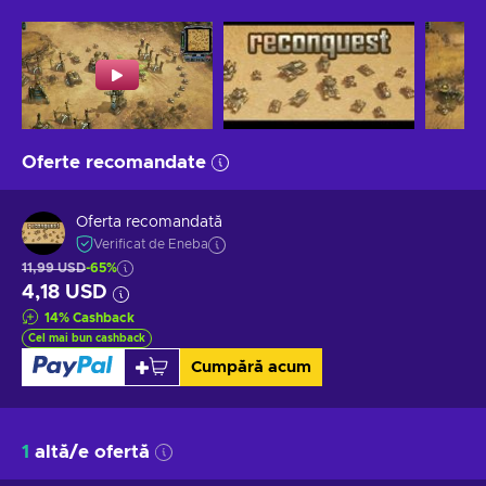
Oferte recomandate
Oferta recomandată
Verificat de Eneba
11,99 USD
-65%
4,18 USD
14
%
Cashback
Cel mai bun cashback
Cumpără acum
1
altă/e ofertă